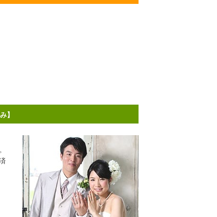
済み】
。
済