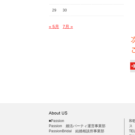
マ
29
30
熱
« 5月
7月 »
■Passion
和
Passion 婚活パーティ運営事業部
ス
PassionBridal 結婚相談所事業部
TEL