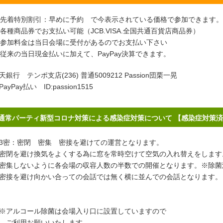
先着特別割引：早めに予約 で今表示されている価格で参加できます。
各種商品券でお支払い可能（JCB.VISA.全国共通百貨店商品券）
参加料金は当日会場に受付があるのでお支払い下さい
従来の当日現金払いに加えて、PayPay決算できます。
天銀行 テンポ支店(236) 普通5009212 Passion団栗一晃
PayPay払い ID:passion1515
通常パーティ新型コロナ対策による感染症対策について 【感染症対策
密：密閉 密集 密接を避けての運営となります。
閉を避け換気をよくする為に窓を常時空けて空気の入れ替えをします
集しないように各会場の収容人数の半数での開催となります。※除菌
接を避け向かい合っての会話では無く横に並んでの会話となります。
アルコール除菌は会場入り口に設置していますので
ご利用お願いいたします。