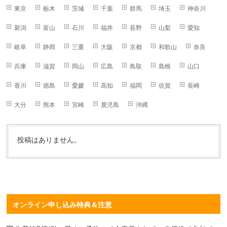
東京
栃木
茨城
千葉
群馬
埼玉
神奈川
新潟
富山
石川
福井
長野
山梨
愛知
岐阜
静岡
三重
大阪
京都
和歌山
奈良
兵庫
滋賀
岡山
広島
鳥取
島根
山口
香川
徳島
愛媛
高知
福岡
佐賀
長崎
大分
熊本
宮崎
鹿児島
沖縄
投稿はありません。
オンライン申し込み特典＆注意