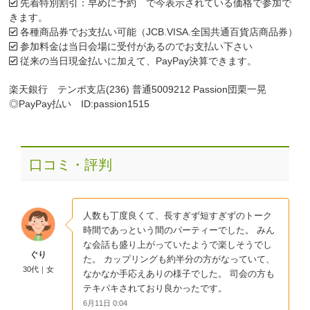
先着特別割引：早めに予約 で今表示されている価格で参加で
きます。
各種商品券でお支払い可能（JCB.VISA.全国共通百貨店商品券）
参加料金は当日会場に受付があるのでお支払い下さい
従来の当日現金払いに加えて、PayPay決算できます。
楽天銀行 テンポ支店(236) 普通5009212 Passion団栗一晃
◎PayPay払い ID:passion1515
口コミ・評判
人数も丁度良くて、長すぎず短すぎずのトーク
時間であっという間のパーティーでした。 みん
な会話も盛り上がっていたようで楽しそうでし
ぐり
た。 カップリングも約半分の方がなっていて、
30代｜女
なかなか手応えありの様子でした。 司会の方も
テキパキされており良かったです。
6月11日 0:04