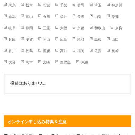
東京
栃木
茨城
千葉
群馬
埼玉
神奈川
新潟
富山
石川
福井
長野
山梨
愛知
岐阜
静岡
三重
大阪
京都
和歌山
奈良
兵庫
滋賀
岡山
広島
鳥取
島根
山口
香川
徳島
愛媛
高知
福岡
佐賀
長崎
大分
熊本
宮崎
鹿児島
沖縄
投稿はありません。
オンライン申し込み特典＆注意