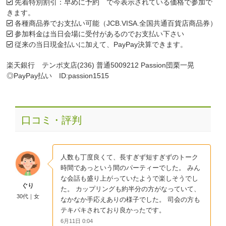
先着特別割引：早めに予約 で今表示されている価格で参加で
きます。
各種商品券でお支払い可能（JCB.VISA.全国共通百貨店商品券）
参加料金は当日会場に受付があるのでお支払い下さい
従来の当日現金払いに加えて、PayPay決算できます。
楽天銀行 テンポ支店(236) 普通5009212 Passion団栗一晃
◎PayPay払い ID:passion1515
口コミ・評判
人数も丁度良くて、長すぎず短すぎずのトーク
時間であっという間のパーティーでした。 みん
な会話も盛り上がっていたようで楽しそうでし
ぐり
た。 カップリングも約半分の方がなっていて、
30代｜女
なかなか手応えありの様子でした。 司会の方も
テキパキされており良かったです。
6月11日 0:04