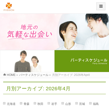
HOME
»
パーティスケジュール
»
月別アーカイブ: 2026年April
月別アーカイブ: 2026年4月
北海道
青森
秋田
岩手
山形
宮城
福島