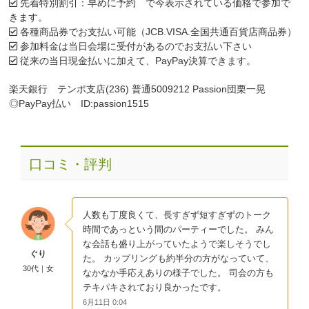
先着特別割引：早めに予約 で今表示されている価格で参加で
きます。
各種商品券でお支払い可能（JCB.VISA.全国共通百貨店商品券）
参加料金は当日会場に受付があるのでお支払い下さい
従来の当日現金払いに加えて、PayPay決算できます。
楽天銀行 テンポ支店(236) 普通5009212 Passion団栗一晃
◎PayPay払い ID:passion1515
口コミ・評判
人数も丁度良くて、長すぎず短すぎずのトーク
時間であっという間のパーティーでした。 みん
な会話も盛り上がっていたようで楽しそうでし
ぐり
た。 カップリングも約半分の方がなっていて、
30代｜女
なかなか手応えありの様子でした。 司会の方も
テキパキされており良かったです。
6月11日 0:04