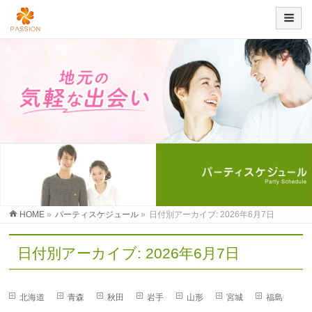
HOME
»
パーティスケジュール
»
日付別アーカイブ: 2026年6月7日
日付別アーカイブ: 2026年6月7日
北海道
青森
秋田
岩手
山形
宮城
福島