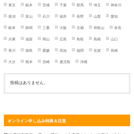
東京
栃木
茨城
千葉
群馬
埼玉
神奈川
新潟
富山
石川
福井
長野
山梨
愛知
岐阜
静岡
三重
大阪
京都
和歌山
奈良
兵庫
滋賀
岡山
広島
鳥取
島根
山口
香川
徳島
愛媛
高知
福岡
佐賀
長崎
大分
熊本
宮崎
鹿児島
沖縄
投稿はありません。
オンライン申し込み特典＆注意