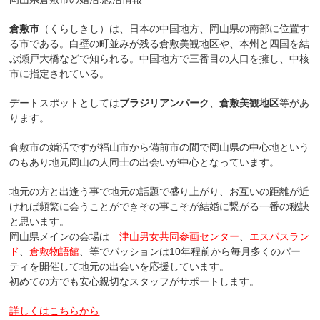
倉敷市
（くらしきし）は、日本の中国地方、岡山県の南部に位置す
る市である。白壁の町並みが残る倉敷美観地区や、本州と四国を結
ぶ瀬戸大橋などで知られる。中国地方で三番目の人口を擁し、中核
市に指定されている。
デートスポットとしては
ブラジリアンパーク
、
倉敷美観地区
等があ
ります。
倉敷市の婚活ですが福山市から備前市の間で岡山県の中心地という
のもあり地元岡山の人同士の出会いが中心となっています。
地元の方と出逢う事で地元の話題で盛り上がり、お互いの距離が近
ければ頻繁に会うことができその事こそが結婚に繋がる一番の秘訣
と思います。
岡山県メインの会場は
津山男女共同参画センター
、
エスパスラン
ド
、
倉敷物語館
、等でパッションは10年程前から毎月多くのパー
ティを開催して地元の出会いを応援しています。
初めての方でも安心親切なスタッフがサポートします。
詳しくはこちらから