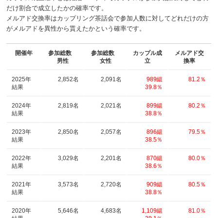
だけ割合で成立したかの確率です。
メルアド交換率はカップリング茶話会で参加人数に対してどれだけの方
がメルアドを異性から貰えたかという確率です。
開催年
参加総数
参加総数
カップル成
メルアド交
男性
女性
立
換率
2025年
2,852名
2,091名
989組
81.2％
結果
39.8％
2024年
2,819名
2,021名
899組
80.2％
結果
38.8％
2023年
2,850名
2,057名
896組
79.5％
結果
38.5％
2022年
3,029名
2,201名
870組
80.0％
結果
38.6％
2021年
3,573名
2,720名
909組
80.5％
結果
38.8％
2020年
5,646名
4,683名
1,109組
81.0％