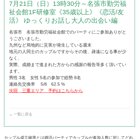
7月21日（日）13時30分～名張市勤労福
祉会館1F研修室《35歳以上》《恋活/友
活》 ゆっくりお話し大人の出会い編
名張市 名張市勤労福祉会館でのパーティにご参加ありがと
うございました。
九州など局地的に災害が発生している週末
地元の人同士のカップルですからその後、疎遠になる事が少
なく、
実際、成婚まで進まれた方からの感謝の報告等多く頂いてい
ます。
男性 3名 女性 5名の参加で総勢 8名
連絡先交換率 5/8 62.5 %
次回 三重エリア 予約はこちらから
←
一覧に戻る
カップル成立確率とは婚活パーティでカップルが参加人数に対してどれ