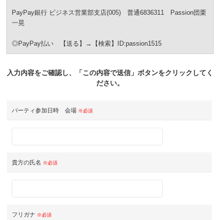
PayPay銀行 ビジネス営業部支店(005) 普通6836311 Passion団栗
一晃
◎PayPay払い 【送る】→【検索】ID:passion1515
入力内容をご確認し、「この内容で送信」ボタンをクリックしてく
ださい。
パーティ参加日時 会場
※必須
貴方の氏名
※必須
フリガナ
※必須