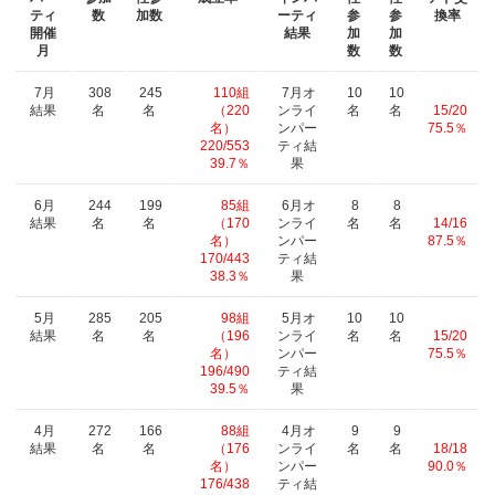
ティ
数
加数
ーティ
参
参
換率
開催
結果
加
加
月
数
数
7月
308
245
110組
7月オ
10
10
結果
名
名
（220
ンライ
名
名
15/20
名）
ンパー
75.5％
220/553
ティ結
39.7％
果
6月
244
199
85組
6月オ
8
8
結果
名
名
（170
ンライ
名
名
14/16
名）
ンパー
87.5％
170/443
ティ結
38.3％
果
5月
285
205
98組
5月オ
10
10
結果
名
名
（196
ンライ
名
名
15/20
名）
ンパー
75.5％
196/490
ティ結
39.5％
果
4月
272
166
88組
4月オ
9
9
結果
名
名
（176
ンライ
名
名
18/18
名）
ンパー
90.0％
176/438
ティ結