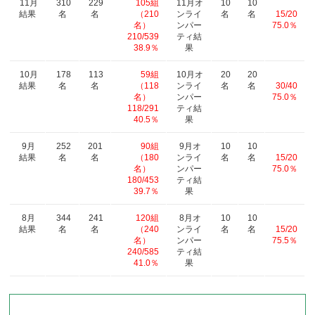
11月
310
229
105組
11月オ
10
10
結果
名
名
（210
ンライ
名
名
15/20
名）
ンパー
75.0％
210/539
ティ結
38.9％
果
10月
178
113
59組
10月オ
20
20
結果
名
名
（118
ンライ
名
名
30/40
名）
ンパー
75.0％
118/291
ティ結
40.5％
果
9月
252
201
90組
9月オ
10
10
結果
名
名
（180
ンライ
名
名
15/20
名）
ンパー
75.0％
180/453
ティ結
39.7％
果
8月
344
241
120組
8月オ
10
10
結果
名
名
（240
ンライ
名
名
15/20
名）
ンパー
75.5％
240/585
ティ結
41.0％
果