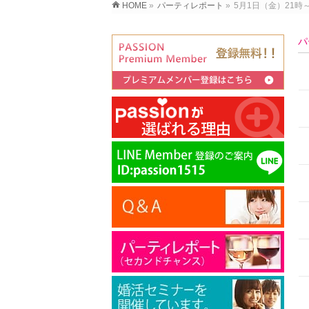
HOME
»
パーティレポート
»
5月1日（金）21
パ