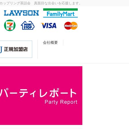
カップリング茶話会 真面目な出会いを応援します。
会社概要