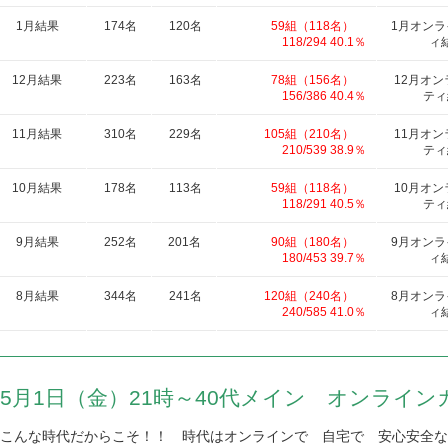
1月結果
174名
120名
59組（118名）
1月オンラ
118/294 40.1％
ィ
12月結果
223名
163名
78組（156名）
12月オン
156/386 40.4％
ティ
11月結果
310名
229名
105組（210名）
11月オン
210/539 38.9％
ティ
10月結果
178名
113名
59組（118名）
10月オン
118/291 40.5％
ティ
9月結果
252名
201名
90組（180名）
9月オンラ
180/453 39.7％
ィ
8月結果
344名
241名
120組（240名）
8月オンラ
240/585 41.0％
ィ
5月1日（金）21時～40代メイン オンライ
こんな時代だからこそ！！ 時代はオンラインで 自宅で 安心安全な