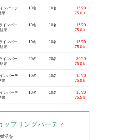
インパーテ
10名
10名
15/20
結果
75.0％
ラインパー
10名
10名
15/20
結果
75.0％
ラインパー
10名
10名
15/20
結果
75.0％
ラインパー
20名
20名
30/40
結果
75.0％
インパーテ
10名
10名
15/20
結果
75.0％
インパーテ
10名
10名
15/20
結果
75.5％
ンカップリングパーティ
婚活を