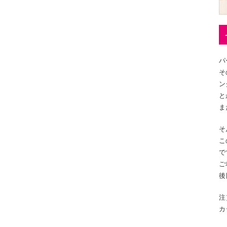
パ
そ
ン
と
ま
そ
こ
で
ご
後
注
カ