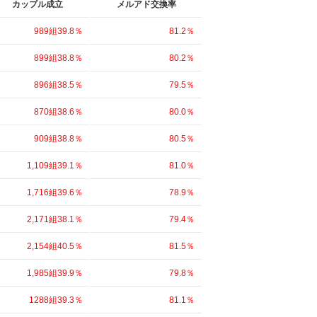
カップル成立
メルアド交換率
989組39.8％
81.2％
899組38.8％
80.2％
896組38.5％
79.5％
870組38.6％
80.0％
909組38.8％
80.5％
1,109組39.1％
81.0％
1,716組39.6％
78.9％
2,171組38.1％
79.4％
2,154組40.5％
81.5％
1,985組39.9％
79.8％
1288組39.3％
81.1％