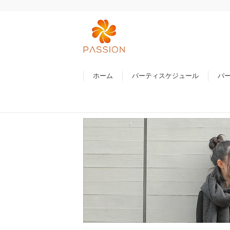
ホーム
パーティスケジュール
パ