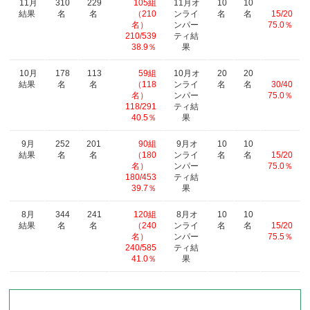
11月
310
229
105組
11月オ
10
10
結果
名
名
（210
ンライ
名
名
15/20
名）
ンパー
75.0％
210/539
ティ結
38.9％
果
10月
178
113
59組
10月オ
20
20
結果
名
名
（118
ンライ
名
名
30/40
名）
ンパー
75.0％
118/291
ティ結
40.5％
果
9月
252
201
90組
9月オ
10
10
結果
名
名
（180
ンライ
名
名
15/20
名）
ンパー
75.0％
180/453
ティ結
39.7％
果
8月
344
241
120組
8月オ
10
10
結果
名
名
（240
ンライ
名
名
15/20
名）
ンパー
75.5％
240/585
ティ結
41.0％
果