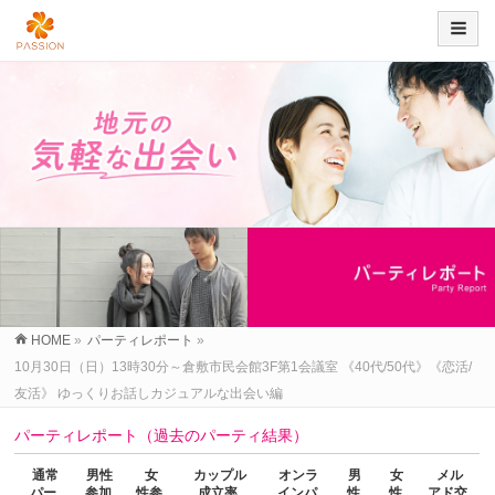
HOME
»
パーティレポート
»
10月30日（日）13時30分～倉敷市民会館3F第1会議室 《40代/50代》《恋活/
友活》 ゆっくりお話しカジュアルな出会い編
パーティレポート（過去のパーティ結果）
通常
男性
女
カップル
オンラ
男
女
メル
パー
参加
性参
成立率
インパ
性
性
アド交