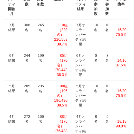
ティ
数
加数
ーティ
参
参
換率
開催
結果
加
加
月
数
数
7月
308
245
110組
7月オ
10
10
結果
名
名
（220
ンライ
名
名
15/20
名）
ンパー
75.5％
220/553
ティ結
39.7％
果
6月
244
199
85組
6月オ
8
8
結果
名
名
（170
ンライ
名
名
14/16
名）
ンパー
87.5％
170/443
ティ結
38.3％
果
5月
285
205
98組
5月オ
10
10
結果
名
名
（196
ンライ
名
名
15/20
名）
ンパー
75.5％
196/490
ティ結
39.5％
果
4月
272
166
88組
4月オ
9
9
結果
名
名
（176
ンライ
名
名
18/18
名）
ンパー
90.0％
176/438
ティ結