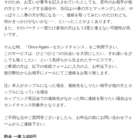
そのため、お互いが番号を記入されていたとしても、意中のお相手が他
の方とマッチングする場合や、当日は○○番の方とマッチングしたが、や
っぱり△△番の方が気になる･･･。連絡を取ってみたいのだけれども、
何かきっかけがないかな･･･、といったことがよくあります。
また、そのパーティ一度だけ参加の方はもう2度と逢えない可能性が高
いです。
そんな時、「Once Again～セカンドチャンス」をご利用下さい。
このサービスは、ひとつひとつの出会いを大切にしたい、すれ違いを少
しでも無くしたい、という気持ちから生まれたサービスです。
ご希望の方は、以下の依頼フォームに入力の上、お申込下さい。
後日弊社からお相手にメールにてご連絡をお取り致します。
注）本人がカップルになった場合、連絡先をしりたい相手が他の方とカ
ップルになっている場合
カップリング茶話会での連絡先がなかった時に連絡を取りたい場合はセ
カンドチャンス対象外となります。
ご不明な点やご質問等ございましたら、お申込の前にお問い合わせフォ
ームからご連絡下さい。
料金 一律 3,000円