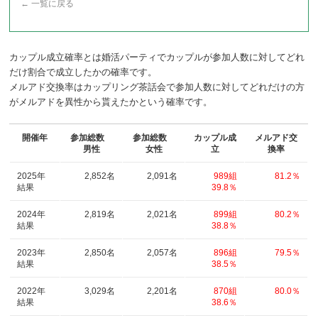
←
一覧に戻る
カップル成立確率とは婚活パーティでカップルが参加人数に対してどれ
だけ割合で成立したかの確率です。
メルアド交換率はカップリング茶話会で参加人数に対してどれだけの方
がメルアドを異性から貰えたかという確率です。
開催年
参加総数
参加総数
カップル成
メルアド交
男性
女性
立
換率
2025年
2,852名
2,091名
989組
81.2％
結果
39.8％
2024年
2,819名
2,021名
899組
80.2％
結果
38.8％
2023年
2,850名
2,057名
896組
79.5％
結果
38.5％
2022年
3,029名
2,201名
870組
80.0％
結果
38.6％