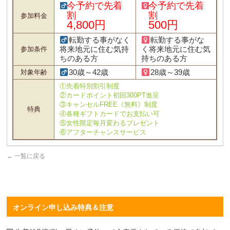
今予約で先着
今予約で先着
割
割
参加料金
4,800円
500円
転勤する事がなく
転勤する事がな
将来地元に住む気持
く将来地元に住む気
参加条件
ちのある方
持ちのある方
30歳～42歳
28歳～39歳
対象年齢
①先着特別割引制度
②カードポイント初回300PT進呈
③キャンセルFREE《無料》制度
特典
④各種ギフトカードでお支払い可
⑤女性限定毎月変わるプレゼント
⑥アフターチャンスサービス
←
一覧に戻る
オンライン申し込み特典＆注意