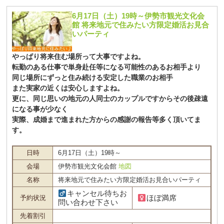
6月17日（土）19時～伊勢市観光文化会
館 将来地元で住みたい方限定婚活お見合
いパーティ
やっぱり将来住む場所って大事ですよね。
転勤のある仕事で単身赴任等になる可能性のあるお相手より
同じ場所にずっと住み続ける安定した職業のお相手
また実家の近くは安心しますよね。
更に、同じ思いの地元の人同士のカップルですからその後疎遠
になる事が少なく
実際、成婚まで進まれた方からの感謝の報告等多く頂いてま
す。
日時
6月17日（土）19時～
会場
伊勢市観光文化会館
地図
名称
将来地元で住みたい方限定婚活お見合いパーティ
キャンセル待ちお
ほぼ満席
予約状況
問い合わせ下さい
先着割引