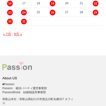
17
18
20
21
16
19
22
25
27
28
23
24
26
29
30
31
« 7月
9月 »
■Passion
Passion 婚活パーティ運営事業部
PassionBridal 結婚相談所事業部
和歌山本社：和歌山県紀の川市貴志川町丸栖327 オフィ
ス