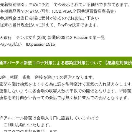
先着特別割引：早めに予約 で今表示されている価格で参加できます。
各種商品券でお支払い可能（JCB.VISA.全国共通百貨店商品券）
参加料金は当日会場に受付があるのでお支払い下さい
従来の当日現金払いに加えて、PayPay決算できます。
天銀行 テンポ支店(236) 普通5009212 Passion団栗一晃
PayPay払い ID:passion1515
通常パーティ新型コロナ対策による感染症対策について 【感染症対策
密：密閉 密集 密接を避けての運営となります。
閉を避け換気をよくする為に窓を常時空けて空気の入れ替えをします
集しないように各会場の収容人数の半数での開催となります。※除菌
接を避け向かい合っての会話では無く横に並んでの会話となります。
アルコール除菌は会場入り口に設置していますので
ご利用お願いいたします。
スクでの参加を推奨します。