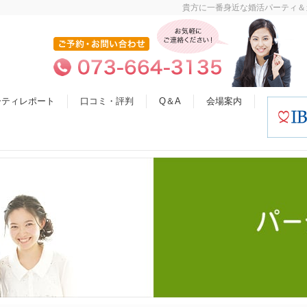
貴方に一番身近な婚活パーティ＆
ーティレポート
口コミ・評判
Q＆A
会場案内