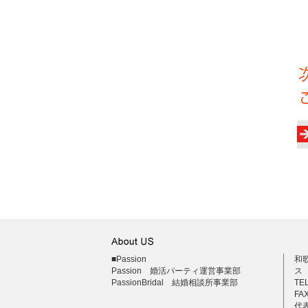
熱
■Passion
和
Passion 婚活パーティ運営事業部
ス
PassionBridal 結婚相談所事業部
TEL
FAX
代