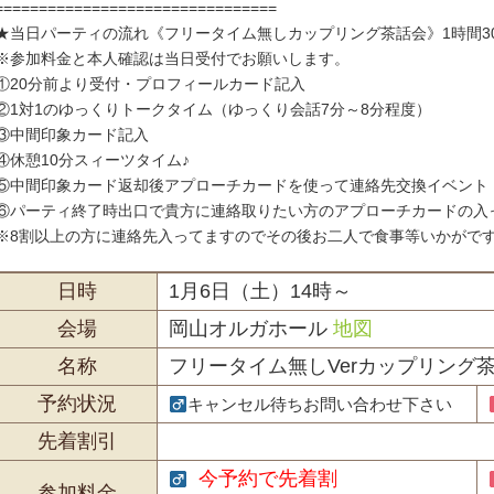
================================
★当日パーティの流れ《フリータイム無しカップリング茶話会》1時間3
※参加料金と本人確認は当日受付でお願いします。
①20分前より受付・プロフィールカード記入
②1対1のゆっくりトークタイム（ゆっくり会話7分～8分程度）
③中間印象カード記入
④休憩10分スィーツタイム♪
⑤中間印象カード返却後アプローチカードを使って連絡先交換イベント
⑥パーティ終了時出口で貴方に連絡取りたい方のアプローチカードの入
※8割以上の方に連絡先入ってますのでその後お二人で食事等いかがで
日時
1月6日（土）14時～
会場
岡山オルガホール
地図
名称
フリータイム無しVerカップリング
予約状況
キャンセル待ちお問い合わせ下さい
先着割引
今予約で先着割
参加料金