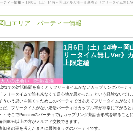
ーティー情報
»
1月6日（土）14時～岡山オルガホール新春☆《フリータイム無しV
岡山エリア パーティー情報
1月6日（土）14時～
リータイム無しVer》
上限定編
1対1での対話時間を多くとりフリータイムがないカップリングパーティ
「フリータイムで誰も来なくて居心地が悪かった」という経験ないでし
そういう思いを無くすためこのパーティではあえてフリータイムがなく
ただ、フリータイムがない婚活パーティはカップル率が非常に下がると
・・そこでPassionのパーティではカップリング茶話会形式を取ること
毎回80%以上の方がメルアド交換できます。
参加者の事を考えたまさに最強タッグのパーティです。