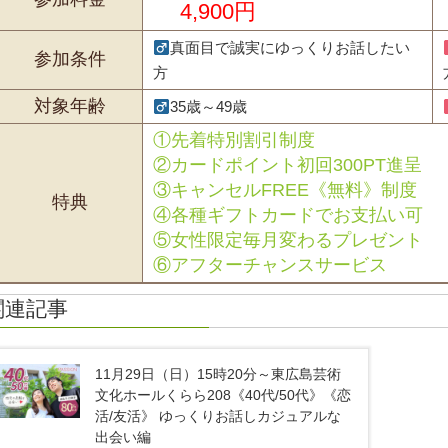
4,900円
真面目で誠実にゆっくりお話したい
参加条件
方
対象年齢
35歳～49歳
①先着特別割引制度
②カードポイント初回300PT進呈
③キャンセルFREE《無料》制度
特典
④各種ギフトカードでお支払い可
⑤女性限定毎月変わるプレゼント
⑥アフターチャンスサービス
関連記事
11月29日（日）15時20分～東広島芸術
文化ホールくらら208《40代/50代》《恋
活/友活》 ゆっくりお話しカジュアルな
出会い編