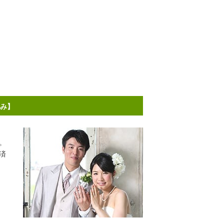
済み】
。
済