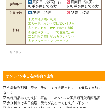
真面目で誠実にお
真面目で誠実に
参加条件
相手を探してる方
お相手を探してる方
35歳～49歳
35歳～47歳
対象年齢
①先着特別割引制度
②カードポイント初回300PT進呈
③キャンセルFREE《無料》制度
特典
④各種ギフトカードでお支払い可
⑤女性限定毎月変わるプレゼント
⑥アフターチャンスサービス
←
一覧に戻る
オンライン申し込み特典＆注意
先着特別割引：早めに予約 で今表示されている価格で参加で
きます。
各種商品券でお支払い可能（JCB.VISA.全国共通百貨店商品券）
参加料金は当日会場に受付があるのでお支払い下さい