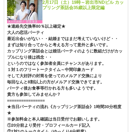
2月17日（土）19時～岩出市NDビル カッ
プリング茶話会35歳以上限定編
★連絡先交換率80％以上確定★
大人の恋活パーティ
最近出会いがない・・結婚まではまだ考えていないけど・・
まずは知り合ってからと考える方って意外と多いです。
カップリング茶話会とは婚活パーティのように数組だけがカッ
プルになり後は残念・・
というのではなく参加者全員にチャンスがあります。
１対１のフリートークタイム～中間印象カード
そして大好評の封筒を使ってのメルアド交換により
毎回なんと8割以上の方がメルアド交換できてます。
パーティ後お食事等行かれる方も多いようです。
貴方も参加してみませんか？
================
★当日パーティの流れ《カップリング茶話会》1時間30分程度
★
※参加料金と本人確認は当日受付でお願いします。
①20分前より受付・プロフィールカード記入
②1対1のトークタイム（ゆっくり4分程度）