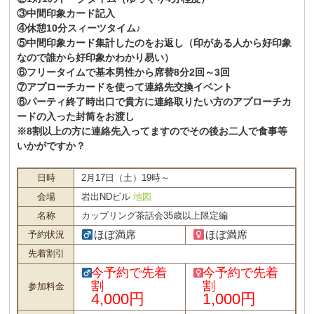
③中間印象カード記入
④休憩10分スィーツタイム♪
⑤中間印象カード集計したのをお返し（印がある人から好印象
なので誰から好印象かわかり易い）
⑥フリータイムで基本男性から席替8分2回～3回
⑦アプローチカードを使って連絡先交換イベント
⑥パーティ終了時出口で貴方に連絡取りたい方のアプローチカ
ードの入った封筒をお渡し
※8割以上の方に連絡先入ってますのでその後お二人で食事等
いかがですか？
日時
2月17日（土）19時～
会場
岩出NDビル
地図
名称
カップリング茶話会35歳以上限定編
ほぼ満席
ほぼ満席
予約状況
先着割引
今予約で先着
今予約で先着
割
割
参加料金
4,000円
1,000円