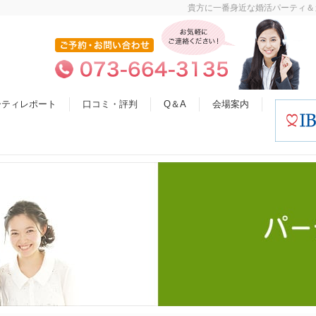
貴方に一番身近な婚活パーティ＆
ーティレポート
口コミ・評判
Q＆A
会場案内