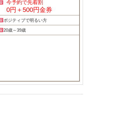
今予約で先着割
0円＋500円金券
ポジティブで明るい方
20歳～39歳