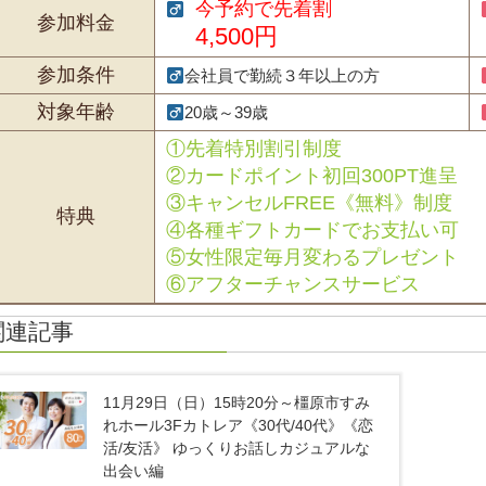
今予約で先着割
参加料金
4,500円
参加条件
会社員で勤続３年以上の方
対象年齢
20歳～39歳
①先着特別割引制度
②カードポイント初回300PT進呈
③キャンセルFREE《無料》制度
特典
④各種ギフトカードでお支払い可
⑤女性限定毎月変わるプレゼント
⑥アフターチャンスサービス
関連記事
11月29日（日）15時20分～橿原市すみ
れホール3Fカトレア《30代/40代》《恋
活/友活》 ゆっくりお話しカジュアルな
出会い編