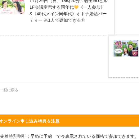
11月29日（日）15時20分～岩出NDビル
1F会議室恋する同年代
《一人参加》
&《40代メイン同年代》オトナ婚活パー
ティー ※1人で参加できる方
一覧に戻る
オンライン申し込み特典＆注意
先着特別割引：早めに予約 で今表示されている価格で参加できます。