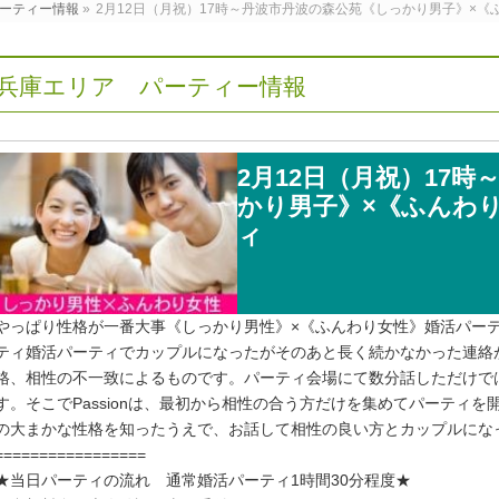
ーティー情報
»
2月12日（月祝）17時～丹波市丹波の森公苑《しっかり男子》×
兵庫エリア パーティー情報
2月12日（月祝）17
かり男子》×《ふんわ
ィ
やっぱり性格が一番大事《しっかり男性》×《ふんわり女性》婚活パー
ティ婚活パーティでカップルになったがそのあと長く続かなかった連絡
格、相性の不一致によるものです。パーティ会場にて数分話しただけで
す。そこでPassionは、最初から相性の合う方だけを集めてパーティ
の大まかな性格を知ったうえで、お話して相性の良い方とカップルにな
=================
★当日パーティの流れ 通常婚活パーティ1時間30分程度★