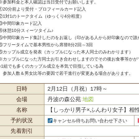
※参加料金と本人確認は当日受付でお願いします。
①20分前より受付・プロフィールカード記入
②1対1のトークタイム（ゆっくり4分程度）
③中間印象カード記入
④休憩10分スィーツタイム♪
⑤中間印象カード集計したのをお返し（印がある人から好印象なので誰
⑥フリータイムで基本男性から席替8分2回～3回
⑥カップル成立を発表（カップルになった本人同士のみわかります）
※カップルになった方同士お引き合わせしますのでその後お食事等かが
○1組でも多くのカップル成立を本気で目指している為
参加人数＆男女比等の要因で若干進行が変更ある場合があります。
日時
2月12日（月祝）17時～
会場
丹波の森公苑
地図
名称
【しっかり男子×ふんわり女子】相
予約状況
キャンセル待ちお問い合わせ下さい
先着割引