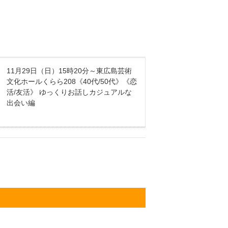
11月29日（日）15時20分～東広島芸術
文化ホールくらら208《40代/50代》《恋
活/友活》 ゆっくりお話しカジュアルな
出会い編