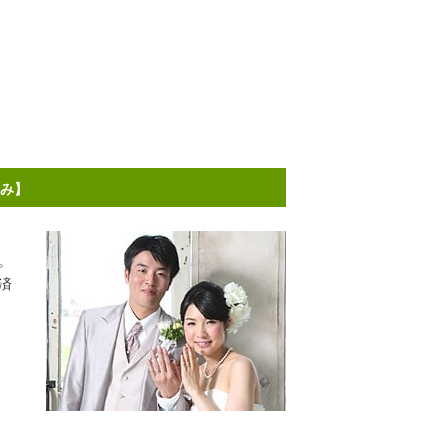
済み】
。
済