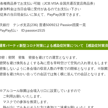
各種商品券でお支払い可能（JCB.VISA.全国共通百貨店商品券）
参加料金は当日会場に受付があるのでお支払い下さい
従来の当日現金払いに加えて、PayPay決算できます。
天銀行 テンポ支店(236) 普通5009212 Passion団栗一晃
PayPay払い ID:passion1515
通常パーティ新型コロナ対策による感染症対策について 【感染症対策
密：密閉 密集 密接を避けての運営となります。
閉を避け換気をよくする為に窓を常時空けて空気の入れ替えをします
集しないように各会場の収容人数の半数での開催となります。※除菌
接を避け向かい合っての会話では無く横に並んでの会話となります。
アルコール除菌は会場入り口に設置していますので
ご利用お願いいたします。
スクでの参加を推奨します。
が少しでもありそうな方は参加はご遠慮お願いいたします。