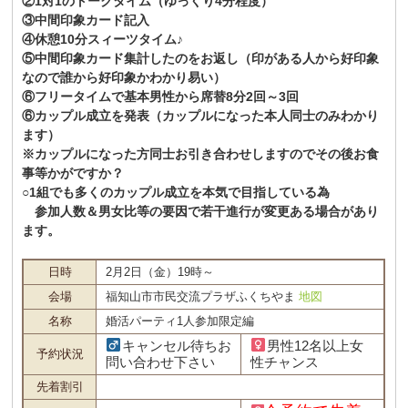
②1対1のトークタイム（ゆっくり4分程度）
③中間印象カード記入
④休憩10分スィーツタイム♪
⑤中間印象カード集計したのをお返し（印がある人から好印象
なので誰から好印象かわかり易い）
⑥フリータイムで基本男性から席替8分2回～3回
⑥カップル成立を発表（カップルになった本人同士のみわかり
ます）
※カップルになった方同士お引き合わせしますのでその後お食
事等かがですか？
○1組でも多くのカップル成立を本気で目指している為
参加人数＆男女比等の要因で若干進行が変更ある場合があり
ます。
日時
2月2日（金）19時～
会場
福知山市市民交流プラザふくちやま
地図
名称
婚活パーティ1人参加限定編
キャンセル待ちお
男性12名以上女
予約状況
問い合わせ下さい
性チャンス
先着割引