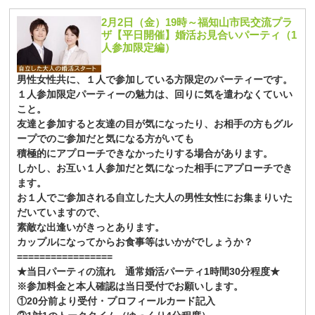
2月2日（金）19時～福知山市民交流プラ
ザ【平日開催】婚活お見合いパーティ（1
人参加限定編）
男性女性共に、１人で参加している方限定のパーティーです。
１人参加限定パーティーの魅力は、回りに気を遣わなくていい
こと。
友達と参加すると友達の目が気になったり、お相手の方もグル
ープでのご参加だと気になる方がいても
積極的にアプローチできなかったりする場合があります。
しかし、お互い１人参加だと気になった相手にアプローチでき
ます。
お１人でご参加される自立した大人の男性女性にお集まりいた
だいていますので、
素敵な出逢いがきっとあります。
カップルになってからお食事等はいかがでしょうか？
=================
★当日パーティの流れ 通常婚活パーティ1時間30分程度★
※参加料金と本人確認は当日受付でお願いします。
①20分前より受付・プロフィールカード記入