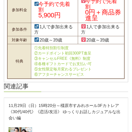
今予約で先着
今予約で先着
割
割
参加料金
0円＋商品券
5,900円
進呈
1人で参加出来る
1人で参加出来る
参加条件
方
方
20歳～39歳
20歳～39歳
対象年齢
①先着特別割引制度
②カードポイント初回300PT進呈
③キャンセルFREE《無料》制度
特典
④各種ギフトカードでお支払い可
⑤女性限定毎月変わるプレゼント
⑥アフターチャンスサービス
関連記事
11月29日（日）15時20分～橿原市すみれホール3Fカトレア
《30代/40代》《恋活/友活》 ゆっくりお話しカジュアルな出
会い編