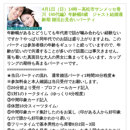
4月1日（日）14時～高松市サンメッセ香
川《40代編》年齢幅8歳 ジャスト結婚適
齢期 婚活お見合いパーティ
年齢幅があるとどうしても年代差で話が噛み合わない経験ない
ですか？やっぱり同年代でのお話は盛り上がりますよね。この
パーティは参加者様の年齢をギュッ！と絞っていますので、年
齢が近いので共通することが多いので話題には事欠きません。
落ち着いた真面目な大人の男女に集まってもらいます。カップ
リングの期待も高まるパーティーです。
=================
★当日パーティの流れ 通常婚活パーティ1時間30分程度★
※参加料金と本人確認は当日受付でお願いします。
①20分前より受付・プロフィールカード記入
②1対1のトークタイム（ゆっくり4分程度）
③中間印象カード記入
④休憩10分スィーツタイム♪
⑤中間印象カード集計したのをお返し（印がある人から好印象
なので誰から好印象かわかり易い）
⑥フリータイムで基本男性から席替8分2回～3回