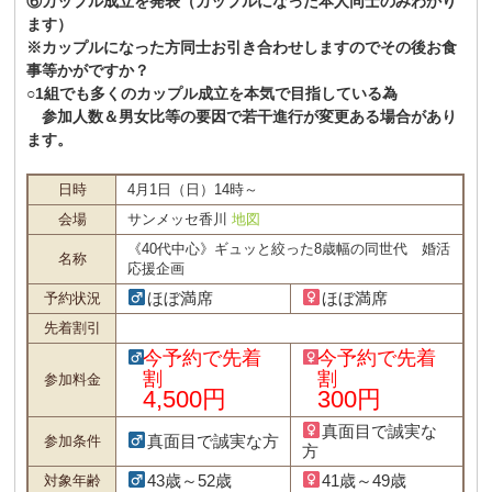
⑥カップル成立を発表（カップルになった本人同士のみわかり
ます）
※カップルになった方同士お引き合わせしますのでその後お食
事等かがですか？
○1組でも多くのカップル成立を本気で目指している為
参加人数＆男女比等の要因で若干進行が変更ある場合があり
ます。
日時
4月1日（日）14時～
会場
サンメッセ香川
地図
《40代中心》ギュッと絞った8歳幅の同世代 婚活
名称
応援企画
ほぼ満席
ほぼ満席
予約状況
先着割引
今予約で先着
今予約で先着
割
割
参加料金
4,500円
300円
真面目で誠実な
真面目で誠実な方
参加条件
方
43歳～52歳
41歳～49歳
対象年齢