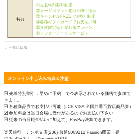
①先着特別割引制度
②カードポイント初回300PT進呈
③キャンセルFREE《無料》制度
特典
④各種ギフトカードでお支払い可
⑤女性限定毎月変わるプレゼント
⑥アフターチャンスサービス
←
一覧に戻る
オンライン申し込み特典＆注意
先着特別割引：早めに予約 で今表示されている価格で参加で
きます。
各種商品券でお支払い可能（JCB.VISA.全国共通百貨店商品券）
参加料金は当日会場に受付があるのでお支払い下さい
従来の当日現金払いに加えて、PayPay決算できます。
楽天銀行 テンポ支店(236) 普通5009212 Passion団栗一晃
◎PayPay払い ID:passion1515