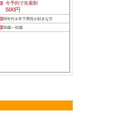
今予約で先着割
500円
同年代＆年下男性が好きな方
30歳～42歳