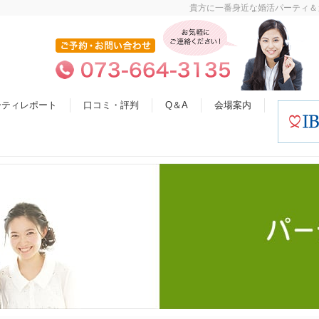
貴方に一番身近な婚活パーティ＆
ーティレポート
口コミ・評判
Q＆A
会場案内