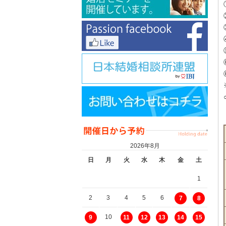
2026年8月
日
月
火
水
木
金
土
1
2
3
4
5
6
7
8
10
9
11
12
13
14
15