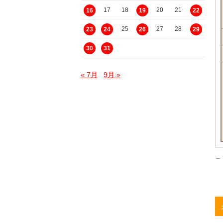
17
18
20
21
16
19
22
25
27
28
23
24
26
29
30
31
« 7月
9月 »
←