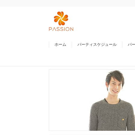
ホーム
パーティスケジュール
パ