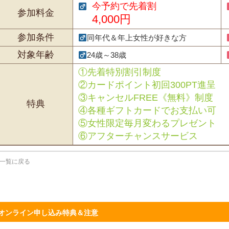
今予約で先着割
参加料金
4,000円
参加条件
同年代＆年上女性が好きな方
対象年齢
24歳～38歳
①先着特別割引制度
②カードポイント初回300PT進呈
③キャンセルFREE《無料》制度
特典
④各種ギフトカードでお支払い可
⑤女性限定毎月変わるプレゼント
⑥アフターチャンスサービス
一覧に戻る
オンライン申し込み特典＆注意