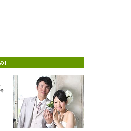
済み】
。
済