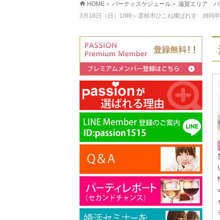
HOME
»
パーティスケジュール
»
滋賀エリア パ
3月18日（日）18時～彦根市ひこね燦ぱれす 姉