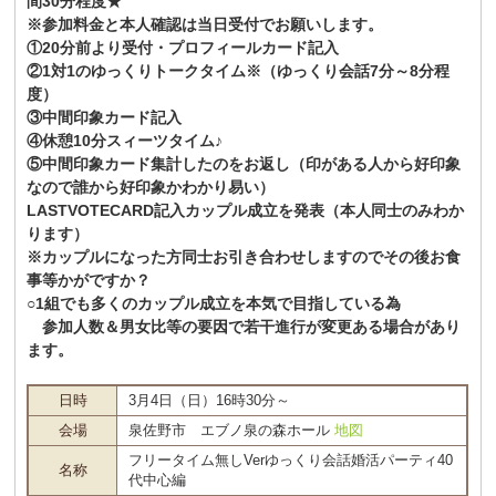
間30分程度★
※参加料金と本人確認は当日受付でお願いします。
①20分前より受付・プロフィールカード記入
②1対1のゆっくりトークタイム※（ゆっくり会話7分～8分程
度）
③中間印象カード記入
④休憩10分スィーツタイム♪
⑤中間印象カード集計したのをお返し（印がある人から好印象
なので誰から好印象かわかり易い）
LASTVOTECARD記入カップル成立を発表（本人同士のみわか
ります）
※カップルになった方同士お引き合わせしますのでその後お食
事等かがですか？
○1組でも多くのカップル成立を本気で目指している為
参加人数＆男女比等の要因で若干進行が変更ある場合があり
ます。
日時
3月4日（日）16時30分～
会場
泉佐野市 エブノ泉の森ホール
地図
フリータイム無しVerゆっくり会話婚活パーティ40
名称
代中心編