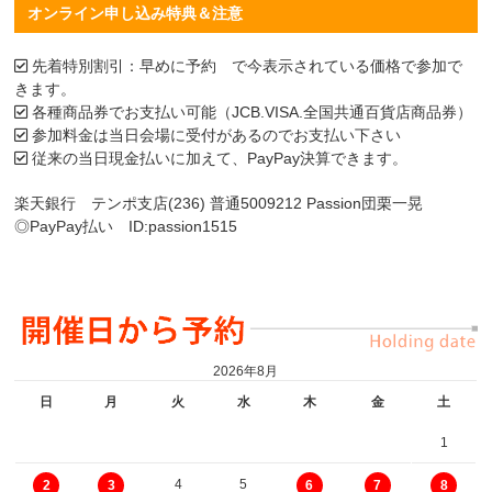
オンライン申し込み特典＆注意
先着特別割引：早めに予約 で今表示されている価格で参加で
きます。
各種商品券でお支払い可能（JCB.VISA.全国共通百貨店商品券）
参加料金は当日会場に受付があるのでお支払い下さい
従来の当日現金払いに加えて、PayPay決算できます。
楽天銀行 テンポ支店(236) 普通5009212 Passion団栗一晃
◎PayPay払い ID:passion1515
2026年8月
日
月
火
水
木
金
土
1
4
5
2
3
6
7
8