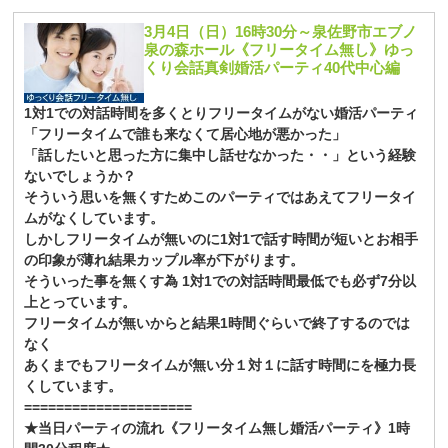
3月4日（日）16時30分～泉佐野市エブノ
泉の森ホール《フリータイム無し》ゆっ
くり会話真剣婚活パーティ40代中心編
1対1での対話時間を多くとりフリータイムがない婚活パーティ
「フリータイムで誰も来なくて居心地が悪かった」
「話したいと思った方に集中し話せなかった・・」という経験
ないでしょうか？
そういう思いを無くすためこのパーティではあえてフリータイ
ムがなくしています。
しかしフリータイムが無いのに1対1で話す時間が短いとお相手
の印象が薄れ結果カップル率が下がります。
そういった事を無くす為 1対1での対話時間最低でも必ず7分以
上とっています。
フリータイムが無いからと結果1時間ぐらいで終了するのでは
なく
あくまでもフリータイムが無い分１対１に話す時間にを極力長
くしています。
=====================
★当日パーティの流れ《フリータイム無し婚活パーティ》1時