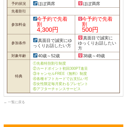
ほぼ満席
ほぼ満席
予約状況
先着割引
今予約で先着
今予約で先着
割
割
参加料金
4,300円
500円
真面目で誠実に
真面目で誠実にゆ
ゆっくりお話したい
参加条件
っくりお話したい方
方
40歳～52歳
38歳～49歳
対象年齢
①先着特別割引制度
②カードポイント初回300PT進呈
③キャンセルFREE《無料》制度
特典
④各種ギフトカードでお支払い可
⑤女性限定毎月変わるプレゼント
⑥アフターチャンスサービス
←
一覧に戻る