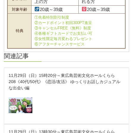
上の方
れる方
20歳～39歳
20歳～39歳
対象年齢
①先着特別割引制度
②カードポイント初回300PT進呈
③キャンセルFREE《無料》制度
特典
④各種ギフトカードでお支払い可
⑤女性限定毎月変わるプレゼント
⑥アフターチャンスサービス
関連記事
11月29日（日）15時20分～東広島芸術文化ホールくらら
208《40代/50代》《恋活/友活》 ゆっくりお話しカジュアル
な出会い編
11月29日（日）13時30分～東広島芸術文化ホールくらら