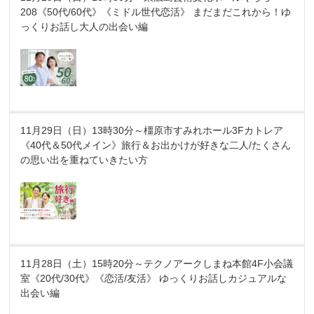
208《50代/60代》《ミドル世代恋活》 まだまだこれから！ゆ
っくりお話し大人の出会い編
11月29日（日）13時30分～橿原市すみれホール3Fカトレア
《40代＆50代メイン》旅行＆お出かけが好きな二人/たくさん
の思い出を重ねていきたい方
11月28日（土）15時20分～テクノアークしまね本館4F小会議
室《20代/30代》《恋活/友活》 ゆっくりお話しカジュアルな
出会い編