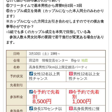
なので誰から好印象かわかり易い）
⑥フリータイムで基本男性から席替8分2回～3回
⑥カップル成立を発表（カップルになった本人同士のみわかり
ます）
※カップルになった方同士お引き合わせしますのでその後お食
事等かがですか？
○1組でも多くのカップル成立を本気で目指している為
参加人数＆男女比等の要因で若干進行が変更ある場合があり
ます。
日時
3月10日（土）19時～
会場
田辺市 情報交流センター Big-Ｕ
地図
名称
高身長男性170cm以上限定婚活パーティ
女性12名以上男
男性12名以上女
予約状況
性チャンス
性チャンス
先着割引
今予約で先着
今予約で先着
割
割
参加料金
8,500円
1,000円
身長170センチ以
高身長男性に憧
参加条件