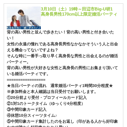
3月10日（土）19時～田辺市Big-U研1
高身長男性170cm以上限定婚活パーティ
背の高い男性と並んで歩きたい！背の高い男性と付き合いた
い！
女性の永遠の憧れである高身長男性なかなかそういう人と出会
える機会ってないですよね？
そんな時に一番手っ取り早く高身長な男性と出会えるのが婚活
パーティー。
背の高い男性が大好きな女性と高身長の男性にお集まり頂いて
いる婚活パーティです。
=================
★当日パーティの流れ 通常婚活パーティ1時間30分程度★
※参加料金と本人確認は当日受付でお願いします。
①20分前より受付・プロフィールカード記入
②1対1のトークタイム（ゆっくり4分程度）
③中間印象カード記入
④休憩10分スィーツタイム♪
⑤中間印象カード集計したのをお返し（印がある人から好印象