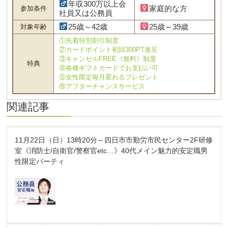
年収300万以上会
家庭的な方
参加条件
社員又は公務員
25歳～42歳
25歳～39歳
対象年齢
①先着特別割引制度
②カードポイント初回300PT進呈
③キャンセルFREE《無料》制度
特典
④各種ギフトカードでお支払い可
⑤女性限定毎月変わるプレゼント
⑥アフターチャンスサービス
関連記事
11月22日（日）13時20分～四日市市勤労市民センター2F研修
室《消防士/自衛官/警察官etc…》40代メイン魅力的安定職男
性限定パーティ