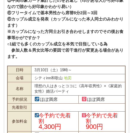
⑤中間印象カード集計したのをお返し（印がある人から好印象
なので誰から好印象かわかり易い）
⑥フリータイムで基本男性から席替8分2回～3回
⑥カップル成立を発表（カップルになった本人同士のみわかり
ます）
※カップルになった方同士お引き合わせしますのでその後お食
事等かがですか？
○1組でも多くのカップル成立を本気で目指している為
参加人数＆男女比等の要因で若干進行が変更ある場合があり
ます。
日時
3月10日（土）19時～
会場
シティinn和歌山
地図
理想の人はきっとココに《高年収男性》×《家庭的
名称
女性》婚活パーティ
ほぼ満席
ほぼ満席
予約状況
先着割引
今予約で先着
今予約で先着
割
割
参加料金
4,300円
900円