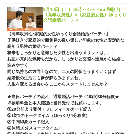
3月10日（土）19時～シティinn和歌山
《高年収男性》×《家庭的女性》ゆっくり
会話婚活パーティ
【高年収男性×家庭的女性ゆっくり会話婚活パーティ】
子供好きで家庭的で面倒見の良い優しい印象の女性と安定的な
高年収男性の婚活パーティ
将来をしっかりと意識した女性と出逢うメリットは、、、
お互い真剣な気持ちだから、しっかりと交際へ進展から結婚に
進みやすく
同じ気持ちの方同士なので、二人の関係もうまくいくはず
結婚後の生活にも夢が膨らみますよね。
人生を変える出会いをここからスタートしませんか？
=================
★当日パーティの流れ 通常婚活パーティ1時間30分程度★
※参加料金と本人確認は当日受付でお願いします。
①20分前より受付・プロフィールカード記入
②1対1のトークタイム（ゆっくり4分程度）
③中間印象カード記入
④休憩10分スィーツタイム♪