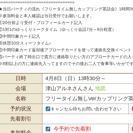
================================
★当日パーティの流れ《フリータイム無しカップリング茶話会》1時間3
※参加料金と本人確認は当日受付でお願いします。
①20分前より受付・プロフィールカード記入
②1対1のゆっくりトークタイム（ゆっくり会話7分～8分程度）
③中間印象カード記入
④休憩10分スィーツタイム♪
⑤中間印象カード返却後アプローチカードを使って連絡先交換イベント
⑥パーティ終了時出口で貴方に連絡取りたい方のアプローチカードの入
※8割以上の方に連絡先入ってますのでその後お二人で食事等いかがで
日時
4月8日（日）13時30分～
会場
津山アルネさんさん
地図
名称
フリータイム無しVerカップリング
予約状況
キャンセル待ちお問い合わせ下さい
先着割引
今予約で先着割
参加料金