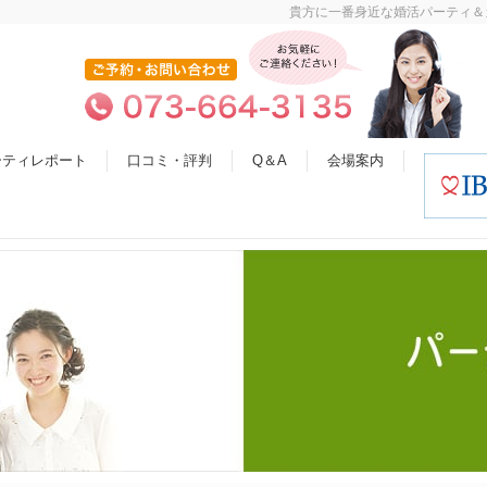
貴方に一番身近な婚活パーティ＆
ーティレポート
口コミ・評判
Q＆A
会場案内