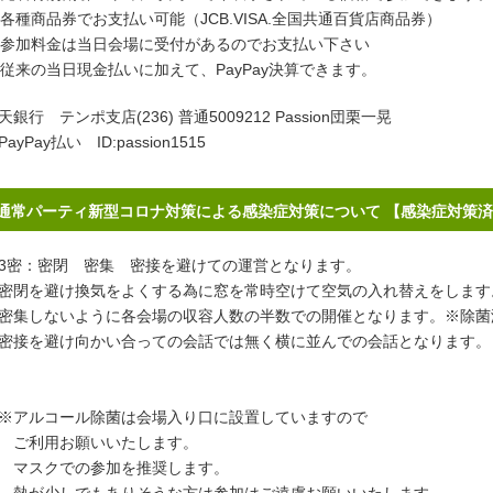
各種商品券でお支払い可能（JCB.VISA.全国共通百貨店商品券）
参加料金は当日会場に受付があるのでお支払い下さい
従来の当日現金払いに加えて、PayPay決算できます。
天銀行 テンポ支店(236) 普通5009212 Passion団栗一晃
PayPay払い ID:passion1515
通常パーティ新型コロナ対策による感染症対策について 【感染症対策
密：密閉 密集 密接を避けての運営となります。
閉を避け換気をよくする為に窓を常時空けて空気の入れ替えをします
集しないように各会場の収容人数の半数での開催となります。※除菌
接を避け向かい合っての会話では無く横に並んでの会話となります。
アルコール除菌は会場入り口に設置していますので
ご利用お願いいたします。
スクでの参加を推奨します。