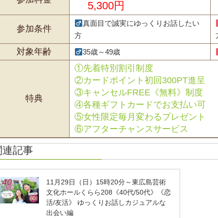
5,300円
真面目で誠実にゆっくりお話したい
参加条件
方
対象年齢
35歳～49歳
①先着特別割引制度
②カードポイント初回300PT進呈
③キャンセルFREE《無料》制度
特典
④各種ギフトカードでお支払い可
⑤女性限定毎月変わるプレゼント
⑥アフターチャンスサービス
関連記事
11月29日（日）15時20分～東広島芸術
文化ホールくらら208《40代/50代》《恋
活/友活》 ゆっくりお話しカジュアルな
出会い編