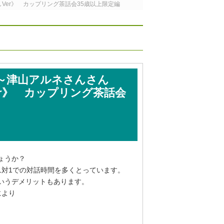
Ver》 カップリング茶話会35歳以上限定編
0分～津山アルネさんさん
r》 カップリング茶話会
ょうか？
1対1での対話時間を多くとっています。
いうデメリットもあります。
により