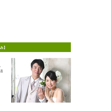
済み】
。
済