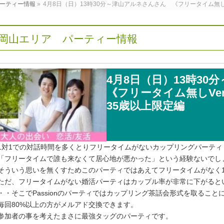
ーティー情報
»
4月8日（日）13時30分～津山アルネさんさん 《フリータイム無し
岡山エリア パーティー情報
4月8日（日）13時3
《フリータイム無しVe
35歳以上限定編
1対1での対話時間を多くとりフリータイムがないカップリングパーティ
「フリータイムで誰も来なくて居心地が悪かった」という経験ないでし
そういう思いを無くすためこのパーティではあえてフリータイムがなく
ただ、フリータイムがない婚活パーティはカップル率が非常に下がると
・・そこでPassionのパーティではカップリング茶話会形式を取ること
毎回80%以上の方がメルアド交換できます。
参加者の事を考えたまさに最強タッグのパーティです。