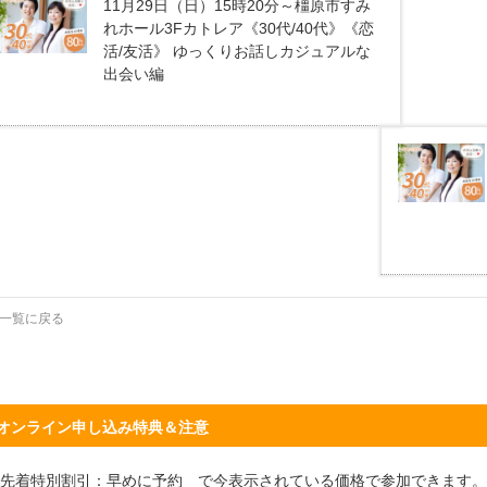
11月29日（日）15時20分～橿原市すみ
れホール3Fカトレア《30代/40代》《恋
活/友活》 ゆっくりお話しカジュアルな
出会い編
一覧に戻る
オンライン申し込み特典＆注意
先着特別割引：早めに予約 で今表示されている価格で参加できます。