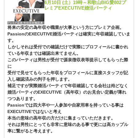
6月10日 (土）19時～和歌山BIG愛802プ
レミアEXECUTIVE婚活パーティ
将来の安定の為年収や職業が大事という方にプレミア企画。
PassionのEXECUTIVE婚活パーティは確実に年収確認していま
す。
しかしそれは受付での確認だけで実際にプロフィールに書かれ
ている年収までは確認出来てません。
このパーティは男性が受付で源泉徴収表等提示してもらった際
に
受付で見せてもらった年収をプロフィールに直接スタッフが記
入し確認済みの判子を押します。
補足ですが実際婚活パーティで年収確認してる会社は殆どなく
婚活パーティのEXECUTIVE（高年収）のお見合い定義が薄れ
つつあります。
Passionでは四大卒や一人参加や自家用車を持っている事は
EXECUTIVEではないと考え
本当の意味の高年収の方だけに集まっていただきます。
それは男性にとっても非常に意味のある事で更には高カップル
率に繋がると考えます。