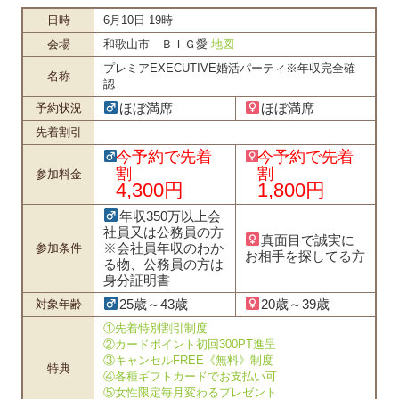
日時
6月10日 19時
会場
和歌山市 ＢＩＧ愛
地図
プレミアEXECUTIVE婚活パーティ※年収完全確
名称
認
ほぼ満席
ほぼ満席
予約状況
先着割引
今予約で先着
今予約で先着
割
割
参加料金
4,300円
1,800円
年収350万以上会
社員又は公務員の方
真面目で誠実に
※会社員年収のわか
参加条件
お相手を探してる方
る物、公務員の方は
身分証明書
25歳～43歳
20歳～39歳
対象年齢
①先着特別割引制度
②カードポイント初回300PT進呈
③キャンセルFREE《無料》制度
特典
④各種ギフトカードでお支払い可
⑤女性限定毎月変わるプレゼント