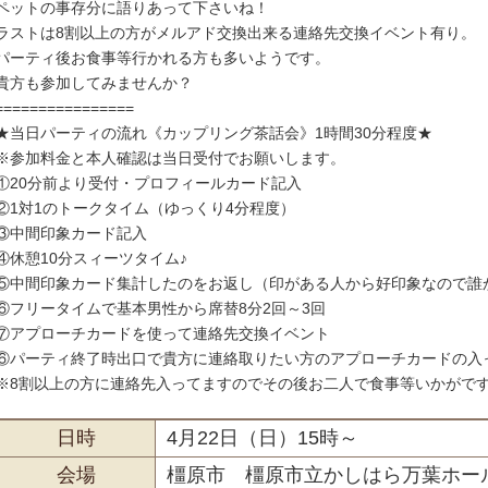
ペットの事存分に語りあって下さいね！
ラストは8割以上の方がメルアド交換出来る連絡先交換イベント有り。
パーティ後お食事等行かれる方も多いようです。
貴方も参加してみませんか？
================
★当日パーティの流れ《カップリング茶話会》1時間30分程度★
※参加料金と本人確認は当日受付でお願いします。
①20分前より受付・プロフィールカード記入
②1対1のトークタイム（ゆっくり4分程度）
③中間印象カード記入
④休憩10分スィーツタイム♪
⑤中間印象カード集計したのをお返し（印がある人から好印象なので誰
⑥フリータイムで基本男性から席替8分2回～3回
⑦アプローチカードを使って連絡先交換イベント
⑥パーティ終了時出口で貴方に連絡取りたい方のアプローチカードの入
※8割以上の方に連絡先入ってますのでその後お二人で食事等いかがで
日時
4月22日（日）15時～
会場
橿原市 橿原市立かしはら万葉ホー