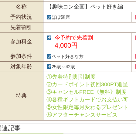
名称
【趣味コン企画】ペット好き編
予約状況
ほぼ満席
先着割引
今予約で先着割
参加料金
4,000円
参加条件
ペット好きな方
対象年齢
25歳～42歳
①先着特別割引制度
②カードポイント初回300PT進呈
③キャンセルFREE《無料》制度
特典
④各種ギフトカードでお支払い可
⑤女性限定毎月変わるプレゼント
⑥アフターチャンスサービス
関連記事