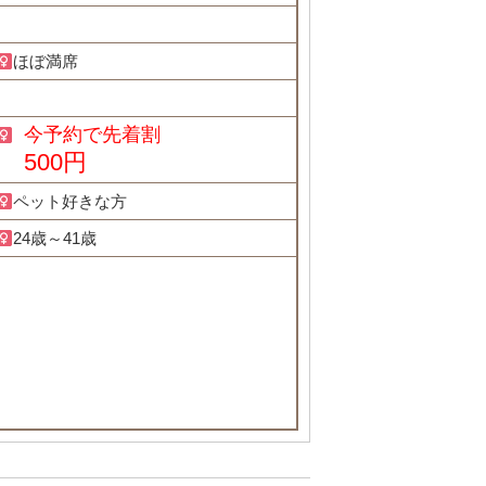
ほぼ満席
今予約で先着割
500円
ペット好きな方
24歳～41歳