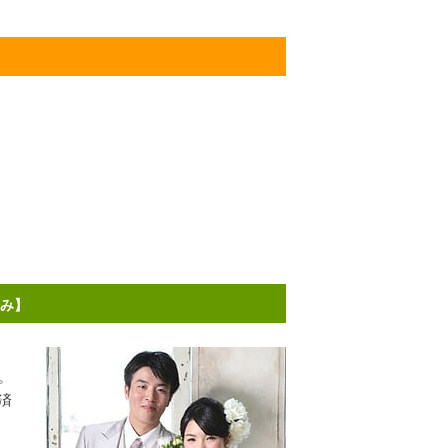
済み】
。
済