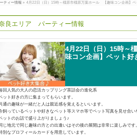
ーティー情報
»
4月22日（日）15時～橿原市橿原万葉ホール 【趣味コン企画】
奈良エリア パーティー情報
4月22日（日）15時
味コン企画】ペット好
毎回人気の大人の恋活カップリング茶話会の進化系
ペット好きの方に集まってもらいます。
共通の趣味が一緒だと人は親近感を覚えるといいます。
今飼っているペットや好きなペット等スマホ等でペット写真を見せ合い
ペットのお話で盛り上がりましょう♪
同じ地元で同じ趣味の方との出逢いはその後の展開は非常に楽しみです
特別なプロフィールカードを用意しています。