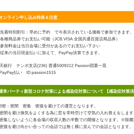
オンライン申し込み特典＆注意
先着特別割引：早めに予約 で今表示されている価格で参加できます。
各種商品券でお支払い可能（JCB.VISA.全国共通百貨店商品券）
参加料金は当日会場に受付があるのでお支払い下さい
従来の当日現金払いに加えて、PayPay決算できます。
天銀行 テンポ支店(236) 普通5009212 Passion団栗一晃
PayPay払い ID:passion1515
通常パーティ新型コロナ対策による感染症対策について 【感染症対策
密：密閉 密集 密接を避けての運営となります。
閉を避け換気をよくする為に窓を常時空けて空気の入れ替えをします
集しないように各会場の収容人数の半数での開催となります。※除菌
接を避け向かい合っての会話では無く横に並んでの会話となります。