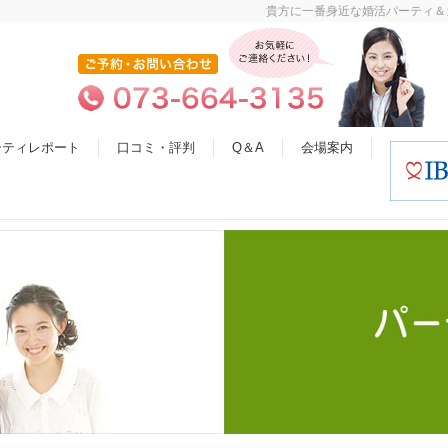
貴方に一番身近な婚活パーティ＆
ーティレポート
口コミ・評判
Q＆A
会場案内