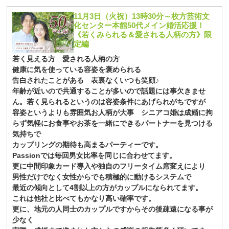
11月3日（火祝）13時30分～枚方芸術文
化センター本館50代メイン婚活応援！
《若くみられる＆愛される人柄の方》限
定編
若く見える方 愛される人柄の方
健康に気を使っている容姿を褒められる
告白されたことがある 表裏なくいつも笑顔♪
年齢が近いので共通することが多いので話題には事欠きませ
ん。若く見られるというのは容姿条件にあげられがちですが
容姿というよりも雰囲気お人柄が大事 シニアコ婚は成婚に拘
らず気軽にお食事やお茶を一緒にできるパートナーを見つける
気持ちで
カップリングの期待も高まるパーティーです。
Passionでは毎回男女比率を同じに合わせてます。
更に中間印象カード導入や独自のフリータイム席変えにより
男性だけでなく女性からでも積極的に動けるシステムで
最近の傾向として4割以上の方がカップルになられてます。
これは他社と比べてもかなり高い確率です。
更に、地元の人同士のカップルですからその後疎遠になる事が
少なく