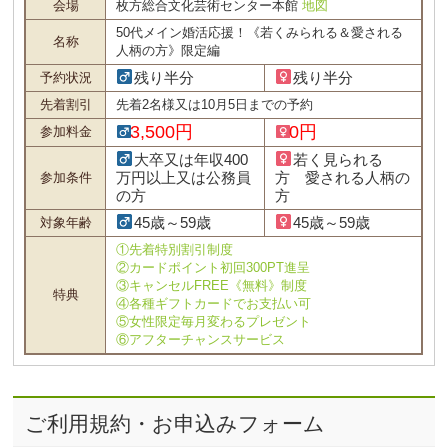
会場
枚方総合文化芸術センター本館
地図
50代メイン婚活応援！《若くみられる＆愛される
名称
人柄の方》限定編
残り半分
残り半分
予約状況
先着割引
先着2名様又は10月5日までの予約
3,500円
0円
参加料金
大卒又は年収400
若く見られる
万円以上又は公務員
方 愛される人柄の
参加条件
の方
方
45歳～59歳
45歳～59歳
対象年齢
①先着特別割引制度
②カードポイント初回300PT進呈
③キャンセルFREE《無料》制度
特典
④各種ギフトカードでお支払い可
⑤女性限定毎月変わるプレゼント
⑥アフターチャンスサービス
ご利用規約・お申込みフォーム