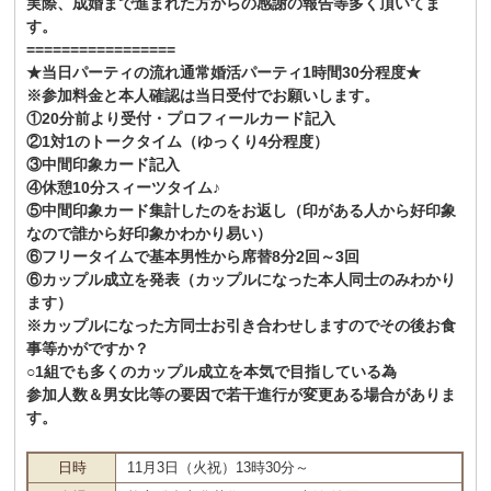
実際、成婚まで進まれた方からの感謝の報告等多く頂いてま
す。
=================
★当日パーティの流れ通常婚活パーティ1時間30分程度★
※参加料金と本人確認は当日受付でお願いします。
①20分前より受付・プロフィールカード記入
②1対1のトークタイム（ゆっくり4分程度）
③中間印象カード記入
④休憩10分スィーツタイム♪
⑤中間印象カード集計したのをお返し（印がある人から好印象
なので誰から好印象かわかり易い）
⑥フリータイムで基本男性から席替8分2回～3回
⑥カップル成立を発表（カップルになった本人同士のみわかり
ます）
※カップルになった方同士お引き合わせしますのでその後お食
事等かがですか？
○1組でも多くのカップル成立を本気で目指している為
参加人数＆男女比等の要因で若干進行が変更ある場合がありま
す。
日時
11月3日（火祝）13時30分～