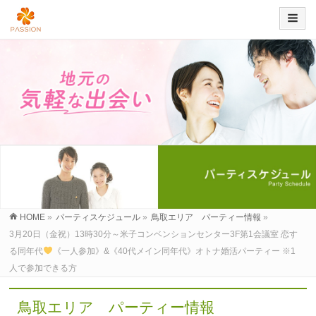
HOME
»
パーティスケジュール
»
鳥取エリア パーティー情報
»
3月20日（金祝）13時30分～米子コンベンションセンター3F第1会議室 恋す
る同年代
《一人参加》&《40代メイン同年代》オトナ婚活パーティー ※1
人で参加できる方
鳥取エリア パーティー情報