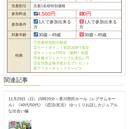
先着割引
先着1名様特別価格
4,500円
0円
参加料金
1人で参加出来る
1人で参加出来る
参加条件
方
方
30歳～49歳
30歳～49歳
対象年齢
①先着特別割引制度
②カードポイント初回300PT進呈
③キャンセルFREE《無料》制度
特典
④各種ギフトカードでお支払い可
⑤女性限定毎月変わるプレゼント
⑥アフターチャンスサービス
関連記事
11月29日（日）15時20分～香川県民ホール（レグザムホー
ル）《40代/50代》《恋活/友活》 ゆっくりお話しカジュアル
な出会い編