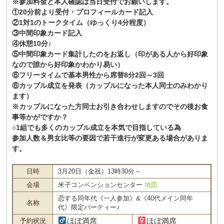
※参加料金と本人確認は当日受付でお願いします。
①20分前より受付・プロフィールカード記入
②1対1のトークタイム（ゆっくり4分程度）
③中間印象カード記入
④休憩10分♪
⑤中間印象カード集計したのをお返し（印がある人から好印象
なので誰から好印象かわかり易い）
⑥フリータイムで基本男性から席替8分2回～3回
⑥カップル成立を発表（カップルになった本人同士のみわかり
ます）
※カップルになった方同士お引き合わせしますのでその後お食
事等かがですか？
○1組でも多くのカップル成立を本気で目指している為
参加人数＆男女比等の要因で若干進行が変更ある場合がありま
す。
日時
3月20日（金祝）13時30分～
会場
米子コンベンションセンター
地図
恋する同年代《一人参加》&《40代メイン同年
名称
代》限定パーティー♪
ほぼ満席
ほぼ満席
予約状況