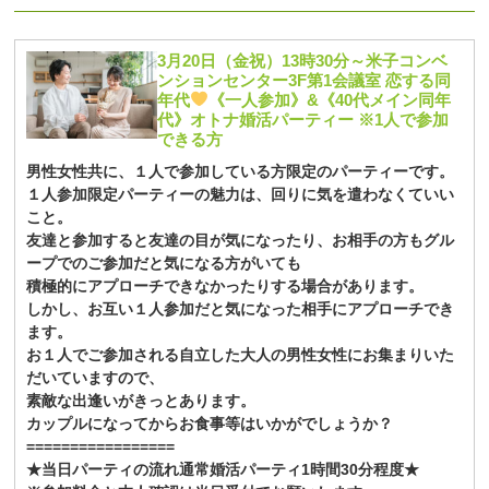
3月20日（金祝）13時30分～米子コンベ
ンションセンター3F第1会議室 恋する同
年代
《一人参加》&《40代メイン同年
代》オトナ婚活パーティー ※1人で参加
できる方
男性女性共に、１人で参加している方限定のパーティーです。
１人参加限定パーティーの魅力は、回りに気を遣わなくていい
こと。
友達と参加すると友達の目が気になったり、お相手の方もグル
ープでのご参加だと気になる方がいても
積極的にアプローチできなかったりする場合があります。
しかし、お互い１人参加だと気になった相手にアプローチでき
ます。
お１人でご参加される自立した大人の男性女性にお集まりいた
だいていますので、
素敵な出逢いがきっとあります。
カップルになってからお食事等はいかがでしょうか？
=================
★当日パーティの流れ通常婚活パーティ1時間30分程度★