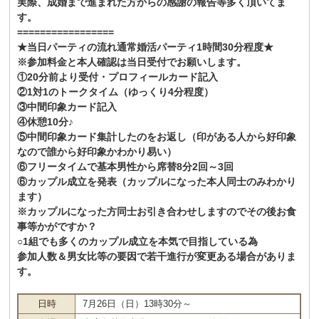
実際、成婚まで進まれた方からの感謝の報告等多く頂いてま
す。
=================
★当日パーティの流れ通常婚活パーティ1時間30分程度★
※参加料金と本人確認は当日受付でお願いします。
①20分前より受付・プロフィールカード記入
②1対1のトークタイム（ゆっくり4分程度）
③中間印象カード記入
④休憩10分♪
⑤中間印象カード集計したのをお返し（印がある人から好印象
なので誰から好印象かわかり易い）
⑥フリータイムで基本男性から席替8分2回～3回
⑥カップル成立を発表（カップルになった本人同士のみわかり
ます）
※カップルになった方同士お引き合わせしますのでその後お食
事等かがですか？
○1組でも多くのカップル成立を本気で目指している為
参加人数＆男女比等の要因で若干進行が変更ある場合がありま
す。
日時
7月26日（日）13時30分～