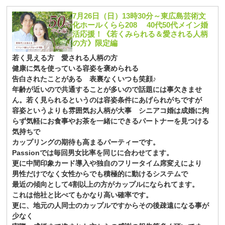
7月26日（日）13時30分～東広島芸術文
化ホールくらら208 40代50代メイン婚
活応援！《若くみられる＆愛される人柄
の方》限定編
若く見える方 愛される人柄の方
健康に気を使っている容姿を褒められる
告白されたことがある 表裏なくいつも笑顔♪
年齢が近いので共通することが多いので話題には事欠きませ
ん。若く見られるというのは容姿条件にあげられがちですが
容姿というよりも雰囲気お人柄が大事 シニアコ婚は成婚に拘
らず気軽にお食事やお茶を一緒にできるパートナーを見つける
気持ちで
カップリングの期待も高まるパーティーです。
Passionでは毎回男女比率を同じに合わせてます。
更に中間印象カード導入や独自のフリータイム席変えにより
男性だけでなく女性からでも積極的に動けるシステムで
最近の傾向として4割以上の方がカップルになられてます。
これは他社と比べてもかなり高い確率です。
更に、地元の人同士のカップルですからその後疎遠になる事が
少なく