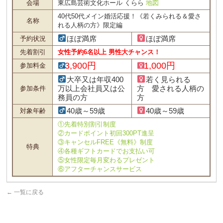
会場
東広島芸術文化ホール くらら
地図
40代50代メイン婚活応援！《若くみられる＆愛さ
名称
れる人柄の方》限定編
ほぼ満席
ほぼ満席
予約状況
先着割引
女性予約6名以上 男性大チャンス！
3,900円
1,000円
参加料金
大卒又は年収400
若く見られる
万以上会社員又は公
方 愛される人柄の
参加条件
務員の方
方
40歳～59歳
40歳～59歳
対象年齢
①先着特別割引制度
②カードポイント初回300PT進呈
③キャンセルFREE《無料》制度
特典
④各種ギフトカードでお支払い可
⑤女性限定毎月変わるプレゼント
⑥アフターチャンスサービス
←
一覧に戻る