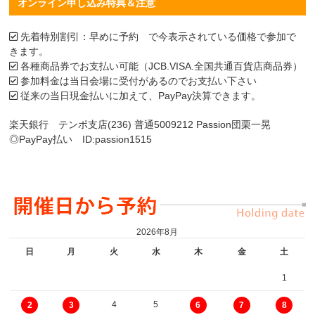
オンライン申し込み特典＆注意
先着特別割引：早めに予約 で今表示されている価格で参加で
きます。
各種商品券でお支払い可能（JCB.VISA.全国共通百貨店商品券）
参加料金は当日会場に受付があるのでお支払い下さい
従来の当日現金払いに加えて、PayPay決算できます。
楽天銀行 テンポ支店(236) 普通5009212 Passion団栗一晃
◎PayPay払い ID:passion1515
2026年8月
日
月
火
水
木
金
土
1
4
5
2
3
6
7
8