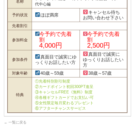
名称
代中心編
キャンセル待ち
ほぼ満席
予約状況
お問い合わせ下さい
先着割引
今予約で先着
今予約で先着
割
割
参加料金
4,000円
2,500円
真面目で誠実に
真面目で誠実にゆ
ゆっくりお話したい
参加条件
っくりお話したい方
方
40歳～59歳
38歳～57歳
対象年齢
①先着特別割引制度
②カードポイント初回300PT進呈
③キャンセルFREE《無料》制度
特典
④各種ギフトカードでお支払い可
⑤女性限定毎月変わるプレゼント
⑥アフターチャンスサービス
←
一覧に戻る