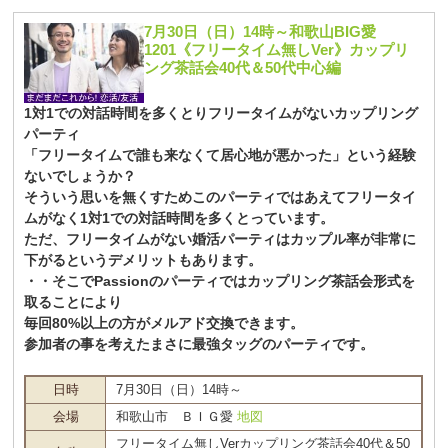
7月30日（日）14時～和歌山BIG愛
1201《フリータイム無しVer》カップリ
ング茶話会40代＆50代中心編
1対1での対話時間を多くとりフリータイムがないカップリング
パーティ
「フリータイムで誰も来なくて居心地が悪かった」という経験
ないでしょうか？
そういう思いを無くすためこのパーティではあえてフリータイ
ムがなく1対1での対話時間を多くとっています。
ただ、フリータイムがない婚活パーティはカップル率が非常に
下がるというデメリットもあります。
・・そこでPassionのパーティではカップリング茶話会形式を
取ることにより
毎回80%以上の方がメルアド交換できます。
参加者の事を考えたまさに最強タッグのパーティです。
日時
7月30日（日）14時～
会場
和歌山市 ＢＩＧ愛
地図
フリータイム無しVerカップリング茶話会40代＆50