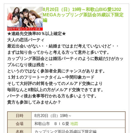
8月20日（日）19時～和歌山BIG愛1202
MEGAカップリング茶話会35歳以下限定
編
★連絡先交換率80％以上確定★
大人の恋活パーティ
最近出会いがない・・結婚まではまだ考えていないけど・・
まずは知り合ってからと考える方って意外と多いです。
カップリング茶話会とは婚活パーティのように数組だけがカッ
プルになり後は残念・・
というのではなく参加者全員にチャンスがあります。
１対１のフリートークタイム～中間印象カード
そして大好評の封筒を使ってのメルアド交換により
毎回なんと8割以上の方がメルアド交換できてます。
パーティ後お食事等行かれる方も多いようです。
貴方も参加してみませんか？
日時
8月20日（日）19時～
会場
和歌山市 ＢＩＧ愛
地図
名称
カップリング茶話会35歳以下限定編