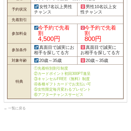
女性7名以上男性
男性10名以上女
予約状況
チャンス
性チャンス
先着割引
今予約で先着
今予約で先着
割
割
参加料金
4,500円
800円
真面目で誠実にお
真面目で誠実に
参加条件
相手を探してる方
お相手を探してる方
20歳～35歳
20歳～35歳
対象年齢
①先着特別割引制度
②カードポイント初回300PT進呈
③キャンセルFREE《無料》制度
特典
④各種ギフトカードでお支払い可
⑤女性限定毎月変わるプレゼント
⑥アフターチャンスサービス
←
一覧に戻る