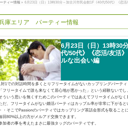
ーティー情報
»
6月23日（日）13時30分～加古川市民会館1F《40代/50代》《
兵庫エリア パーティー情報
6月23日（日）13時30
代/50代》《恋活/友
ルな出会い編
1対1での対話時間を多くとりフリータイムがないカップリングパーティ
「フリータイムで誰も来なくて居心地が悪かった」という経験ないでし
そういう思いを無くすためこのパーティではあえてフリータイムがなく
ただ、フリータイムがない婚活パーティはカップル率が非常に下がると
・・そこでPassionのパーティではカップリング茶話会形式を取ること
毎回80%以上の方がメルアド交換できます。
参加者の事を考えたまさに最強タッグのパーティです。