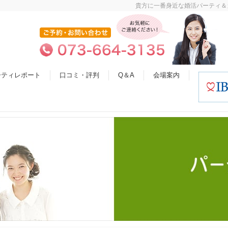
貴方に一番身近な婚活パーティ＆
ーティレポート
口コミ・評判
Q＆A
会場案内