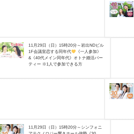
11月29日（日）15時20分～岩出NDビル
1F会議室恋する同年代
《一人参加》
&《40代メイン同年代》オトナ婚活パー
ティー ※1人で参加できる方
11月29日（日）15時20分～シンフォニ
アテクノロジー響きホール伊勢《30