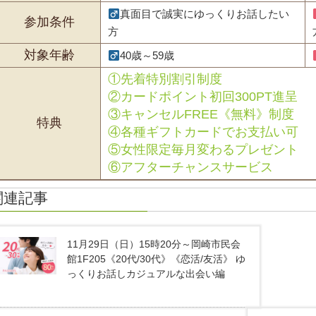
真面目で誠実にゆっくりお話したい
参加条件
方
対象年齢
40歳～59歳
①先着特別割引制度
②カードポイント初回300PT進呈
③キャンセルFREE《無料》制度
特典
④各種ギフトカードでお支払い可
⑤女性限定毎月変わるプレゼント
⑥アフターチャンスサービス
関連記事
11月29日（日）15時20分～岡崎市民会
館1F205《20代/30代》《恋活/友活》 ゆ
っくりお話しカジュアルな出会い編