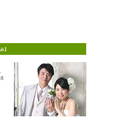
済み】
。
済