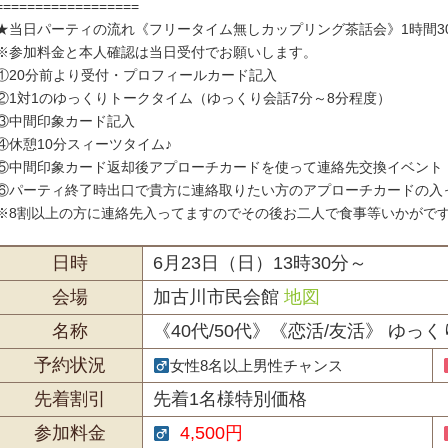
==================
★当日パーティの流れ《フリータイム無しカップリング茶話会》1時間3
※参加料金と本人確認は当日受付でお願いします。
①20分前より受付・プロフィールカード記入
②1対1のゆっくりトークタイム（ゆっくり会話7分～8分程度）
③中間印象カード記入
④休憩10分スィーツタイム♪
⑤中間印象カード返却後アプローチカードを使って連絡先交換イベント
⑥パーティ終了時出口で貴方に連絡取りたい方のアプローチカードの入
※8割以上の方に連絡先入ってますのでその後お二人で食事等いかがで
日時
6月23日（日）13時30分～
会場
加古川市民会館
地図
名称
《40代/50代》《恋活/友活》 ゆ
予約状況
女性8名以上男性チャンス
先着割引
先着1名様特別価格
参加料金
4,500円