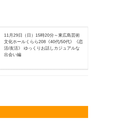
11月29日（日）15時20分～東広島芸術
文化ホールくらら208《40代/50代》《恋
活/友活》 ゆっくりお話しカジュアルな
出会い編