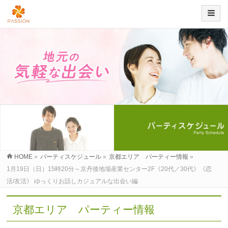
HOME
»
パーティスケジュール
»
京都エリア パーティー情報
»
1月19日（日）15時20分～京丹後地場産業センター2F《20代／30代》《恋
活/友活》 ゆっくりお話しカジュアルな出会い編
京都エリア パーティー情報