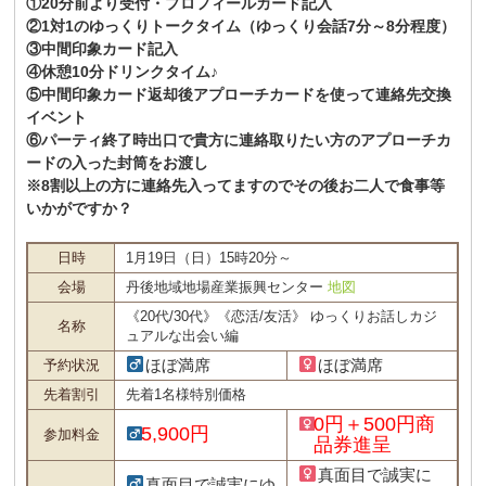
①20分前より受付・プロフィールカード記入
②1対1のゆっくりトークタイム（ゆっくり会話7分～8分程度）
③中間印象カード記入
④休憩10分ドリンクタイム♪
⑤中間印象カード返却後アプローチカードを使って連絡先交換
イベント
⑥パーティ終了時出口で貴方に連絡取りたい方のアプローチカ
ードの入った封筒をお渡し
※8割以上の方に連絡先入ってますのでその後お二人で食事等
いかがですか？
日時
1月19日（日）15時20分～
会場
丹後地域地場産業振興センター
地図
《20代/30代》《恋活/友活》 ゆっくりお話しカジ
名称
ュアルな出会い編
ほぼ満席
ほぼ満席
予約状況
先着割引
先着1名様特別価格
0円＋500円商
5,900円
参加料金
品券進呈
真面目で誠実に
真面目で誠実にゆ