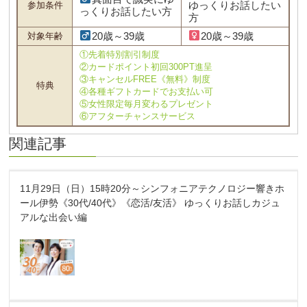
ゆっくりお話したい
参加条件
っくりお話したい方
方
20歳～39歳
20歳～39歳
対象年齢
①先着特別割引制度
②カードポイント初回300PT進呈
③キャンセルFREE《無料》制度
特典
④各種ギフトカードでお支払い可
⑤女性限定毎月変わるプレゼント
⑥アフターチャンスサービス
関連記事
11月29日（日）15時20分～シンフォニアテクノロジー響きホ
ール伊勢《30代/40代》《恋活/友活》 ゆっくりお話しカジュ
アルな出会い編