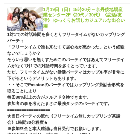
1月19日（日）15時20分～京丹後地場産
業センター2F《20代／30代》《恋活/友
活》 ゆっくりお話しカジュアルな出会い
編
1対1での対話時間を多くとりフリータイムがないカップリング
パーティ
「フリータイムで誰も来なくて居心地が悪かった」という経験
ないでしょうか？
そういう思いを無くすためこのパーティではあえてフリータイ
ムがなく1対1での対話時間を多くとっています。
ただ、フリータイムがない婚活パーティはカップル率が非常に
下がるというデメリットもあります。
・・そこでPassionのパーティではカップリング茶話会形式を
取ることにより
毎回80%以上の方がメルアド交換できます。
参加者の事を考えたまさに最強タッグのパーティです。
==================
★当日パーティの流れ《フリータイム無しカップリング茶話
会》1時間30分程度★
※参加料金と本人確認は当日受付でお願いします。