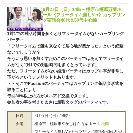
8月27日（日）14時～橿原市橿原万葉ホ
ール《フリータイム無しVer》カップリン
グ茶話会40代＆50代中心編
1対1での対話時間を多くとりフリータイムがないカップリング
パーティ
「フリータイムで誰も来なくて居心地が悪かった」という経験
ないでしょうか？
そういう思いを無くすためこのパーティではあえてフリータイ
ムがなく1対1での対話時間を多くとっています。
ただ、フリータイムがない婚活パーティはカップル率が非常に
下がるというデメリットもあります。
・・そこでPassionのパーティではカップリング茶話会形式を
取ることにより
毎回80%以上の方がメルアド交換できます。
参加者の事を考えたまさに最強タッグのパーティです。
日時
8月27日（日）14時～
会場
橿原市 橿原市立かしはら万葉ホール
地図
フリータイム無しVerカップリング茶話会40代＆50