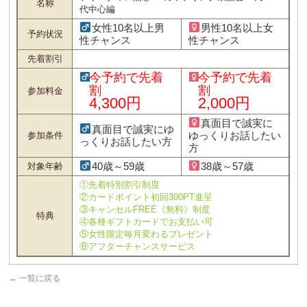
名称
代中心編
女性10名以上男
男性10名以上女
予約状況
性チャンス
性チャンス
先着割引
今予約で先着
今予約で先着
割
割
参加料金
4,300円
2,000円
真面目で誠実に
真面目で誠実にゆ
ゆっくりお話したい
参加条件
っくりお話したい方
方
40歳～59歳
38歳～57歳
対象年齢
①先着特別割引制度
②カードポイント初回300PT進呈
③キャンセルFREE《無料》制度
特典
④各種ギフトカードでお支払い可
⑤女性限定毎月変わるプレゼント
⑥アフターチャンスサービス
←
一覧に戻る