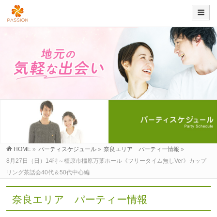
HOME
»
パーティスケジュール
»
奈良エリア パーティー情報
»
8月27日（日）14時～橿原市橿原万葉ホール《フリータイム無しVer》カップ
リング茶話会40代＆50代中心編
奈良エリア パーティー情報