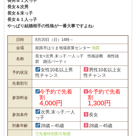
長男＆１人っ子
長女＆次男
長女＆末っ子
長女＆１人っ子
やっぱり結婚相手の性格が一番大事ですよね♪
日時
8月20日（日）14時～
会場
姫路市はりま地場産業センター
地図
長女×次男.末っ子.一人っ子 性格診断 相性抜
名称
群 婚活パーティ
女性10名以上男
男性10名以上女
予約状況
性チャンス
性チャンス
先着割引
今予約で先着
今予約で先着
割
割
参加料金
4,000円
1,300円
次男.末っ子.一人
長女
参加条件
っ子
28歳～45歳
28歳～45歳
対象年齢
①先着特別割引制度