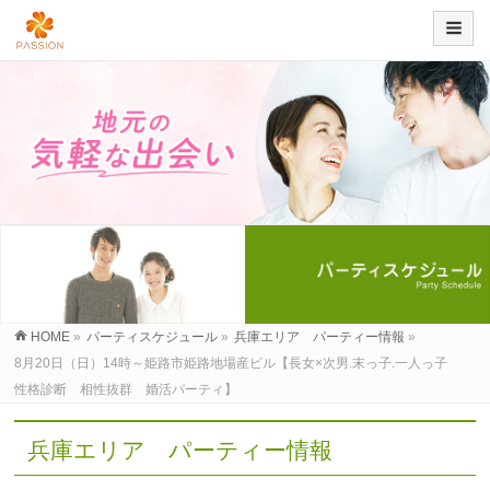
HOME
»
パーティスケジュール
»
兵庫エリア パーティー情報
»
8月20日（日）14時～姫路市姫路地場産ビル【長女×次男.末っ子.一人っ子
性格診断 相性抜群 婚活パーティ】
兵庫エリア パーティー情報