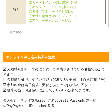
②カードポイント初回300PT進呈
③キャンセルFREE《無料》制度
特典
④各種ギフトカードでお支払い可
⑤女性限定毎月変わるプレゼント
⑥アフターチャンスサービス
←
一覧に戻る
オンライン申し込み特典＆注意
先着特別割引：早めに予約 で今表示されている価格で参加で
きます。
各種商品券でお支払い可能（JCB.VISA.全国共通百貨店商品券）
参加料金は当日会場に受付があるのでお支払い下さい
従来の当日現金払いに加えて、PayPay決算できます。
楽天銀行 テンポ支店(236) 普通5009212 Passion団栗一晃
◎PayPay払い ID:passion1515