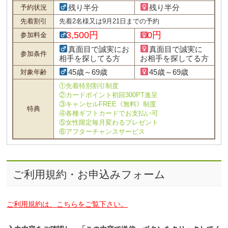
残り半分
残り半分
予約状況
先着割引
先着2名様又は9月21日までの予約
3,500円
0円
参加料金
真面目で誠実にお
真面目で誠実に
参加条件
相手を探してる方
お相手を探してる方
45歳～69歳
45歳～69歳
対象年齢
①先着特別割引制度
②カードポイント初回300PT進呈
③キャンセルFREE《無料》制度
特典
④各種ギフトカードでお支払い可
⑤女性限定毎月変わるプレゼント
⑥アフターチャンスサービス
ご利用規約・お申込みフォーム
ご利用規約は、こちらをご覧下さい。