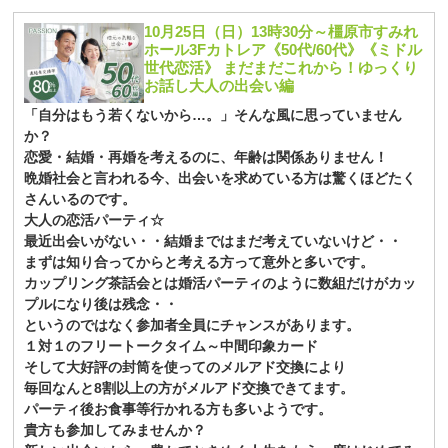
10月25日（日）13時30分～橿原市すみれ
ホール3Fカトレア《50代/60代》《ミドル
世代恋活》 まだまだこれから！ゆっくり
お話し大人の出会い編
「自分はもう若くないから…。」そんな風に思っていません
か？
恋愛・結婚・再婚を考えるのに、年齢は関係ありません！
晩婚社会と言われる今、出会いを求めている方は驚くほどたく
さんいるのです。
大人の恋活パーティ☆
最近出会いがない・・結婚まではまだ考えていないけど・・
まずは知り合ってからと考える方って意外と多いです。
カップリング茶話会とは婚活パーティのように数組だけがカッ
プルになり後は残念・・
というのではなく参加者全員にチャンスがあります。
１対１のフリートークタイム～中間印象カード
そして大好評の封筒を使ってのメルアド交換により
毎回なんと8割以上の方がメルアド交換できてます。
パーティ後お食事等行かれる方も多いようです。
貴方も参加してみませんか？