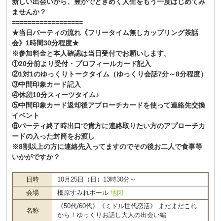
新しい出会いから、豊かでときめく人生をもう一度はじめてみ
ませんか？
==================
★当日パーティの流れ《フリータイム無しカップリング茶話
会》1時間30分程度★
※参加料金と本人確認は当日受付でお願いします。
①20分前より受付・プロフィールカード記入
②1対1のゆっくりトークタイム（ゆっくり会話7分～8分程度）
③中間印象カード記入
④休憩10分スィーツタイム♪
⑤中間印象カード返却後アプローチカードを使って連絡先交換
イベント
⑥パーティ終了時出口で貴方に連絡取りたい方のアプローチカ
ードの入った封筒をお渡し
※8割以上の方に連絡先入ってますのでその後お二人で食事等
いかがですか？
日時
10月25日（日）13時30分～
会場
橿原すみれホール
地図
《50代/60代》《ミドル世代恋活》 まだまだこれ
名称
から！ゆっくりお話し大人の出会い編