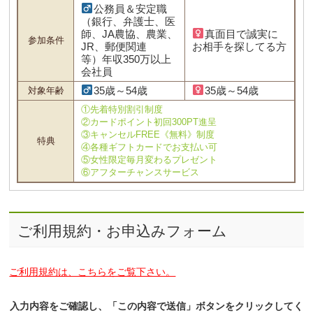
公務員＆安定職
（銀行、弁護士、医
師、JA農協、農業、
真面目で誠実に
参加条件
JR、郵便関連
お相手を探してる方
等）年収350万以上
会社員
35歳～54歳
35歳～54歳
対象年齢
①先着特別割引制度
②カードポイント初回300PT進呈
③キャンセルFREE《無料》制度
特典
④各種ギフトカードでお支払い可
⑤女性限定毎月変わるプレゼント
⑥アフターチャンスサービス
ご利用規約・お申込みフォーム
ご利用規約は、こちらをご覧下さい。
入力内容をご確認し、「この内容で送信」ボタンをクリックしてく