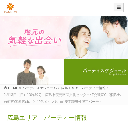
HOME
»
パーティスケジュール
»
広島エリア パーティー情報
»
9月13日（日）13時30分～広島市安芸区民文化センター4F会議室C《消防士/
自衛官/警察官etc…》40代メイン魅力的安定職男性限定パーティ
広島エリア パーティー情報