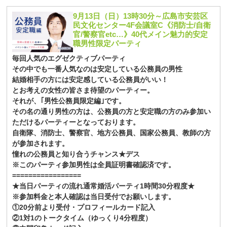
9月13日（日）13時30分～広島市安芸区
民文化センター4F会議室C《消防士/自衛
官/警察官etc…》40代メイン魅力的安定
職男性限定パーティ
毎回人気のエグゼクティブパーティ
その中でも一番人気なのは安定している公務員の男性
結婚相手の方には安定感している公務員がいい！
とお考えの女性の皆さま待望のパーティー。
それが、｢男性公務員限定編｣です。
その名の通り男性の方は、公務員の方と安定職の方のみ参加い
ただけるパーティーとなっております。
自衛隊、消防士、警察官、地方公務員、国家公務員、教師の方
が参加されます。
憧れの公務員と知り合うチャンス★デス
※このパーティ参加男性は全員証明書確認済です。
=================
★当日パーティの流れ通常婚活パーティ1時間30分程度★
※参加料金と本人確認は当日受付でお願いします。
①20分前より受付・プロフィールカード記入
②1対1のトークタイム（ゆっくり4分程度）