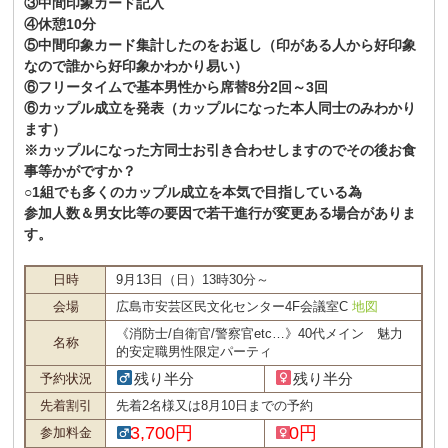
③中間印象カード記入
④休憩10分
⑤中間印象カード集計したのをお返し（印がある人から好印象
なので誰から好印象かわかり易い）
⑥フリータイムで基本男性から席替8分2回～3回
⑥カップル成立を発表（カップルになった本人同士のみわかり
ます）
※カップルになった方同士お引き合わせしますのでその後お食
事等かがですか？
○1組でも多くのカップル成立を本気で目指している為
参加人数＆男女比等の要因で若干進行が変更ある場合がありま
す。
日時
9月13日（日）13時30分～
会場
広島市安芸区民文化センター4F会議室C
地図
《消防士/自衛官/警察官etc…》40代メイン 魅力
名称
的安定職男性限定パーティ
残り半分
残り半分
予約状況
先着割引
先着2名様又は8月10日までの予約
3,700円
0円
参加料金