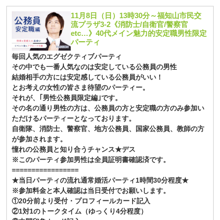
11月8日（日）13時30分～福知山市民交
流プラザ3-2《消防士/自衛官/警察官
etc…》40代メイン魅力的安定職男性限定
パーティ
毎回人気のエグゼクティブパーティ
その中でも一番人気なのは安定している公務員の男性
結婚相手の方には安定感している公務員がいい！
とお考えの女性の皆さま待望のパーティー。
それが、｢男性公務員限定編｣です。
その名の通り男性の方は、公務員の方と安定職の方のみ参加い
ただけるパーティーとなっております。
自衛隊、消防士、警察官、地方公務員、国家公務員、教師の方
が参加されます。
憧れの公務員と知り合うチャンス★デス
※このパーティ参加男性は全員証明書確認済です。
=================
★当日パーティの流れ通常婚活パーティ1時間30分程度★
※参加料金と本人確認は当日受付でお願いします。
①20分前より受付・プロフィールカード記入
②1対1のトークタイム（ゆっくり4分程度）