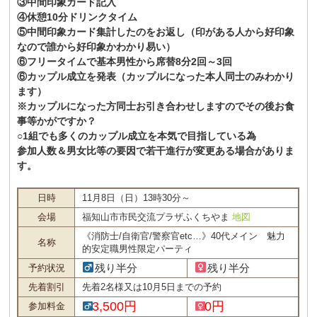
③中間印象カード記入
④休憩10分ドリンクタイム
⑤中間印象カード集計したのをお返し（印がある人から好印象
なので誰から好印象かわかり易い）
⑥フリータイムで基本男性から席替8分2回～3回
⑥カップル成立を発表（カップルになった本人同士のみわかり
ます）
※カップルになった方同士お引き合わせしますのでその後お食
事等かがですか？
○1組でも多くのカップル成立を本気で目指している為
参加人数＆男女比等の要因で若干進行が変更ある場合がありま
す。
日時
11月8日（日）13時30分～
会場
福知山市市民交流プラザふくちやま
地図
《消防士/自衛官/警察官etc…》40代メイン 魅力
名称
的安定職男性限定パーティ
残り半分
残り半分
予約状況
先着割引
先着2名様又は10月5日までの予約
3,500円
0円
参加料金