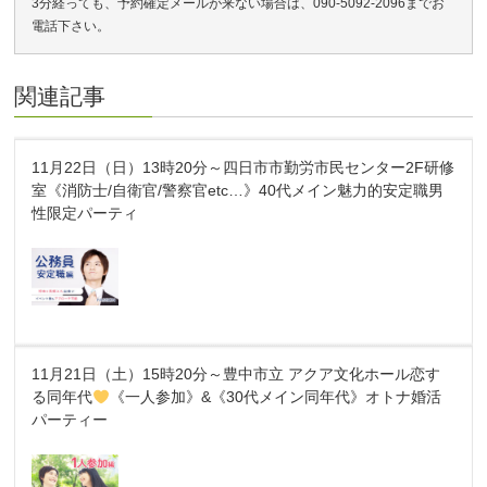
3分経っても、予約確定メールが来ない場合は、090-5092-2096までお
電話下さい。
関連記事
11月22日（日）13時20分～四日市市勤労市民センター2F研修
室《消防士/自衛官/警察官etc…》40代メイン魅力的安定職男
性限定パーティ
11月21日（土）15時20分～豊中市立 アクア文化ホール恋す
る同年代
《一人参加》&《30代メイン同年代》オトナ婚活
パーティー