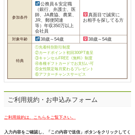
公務員＆安定職
（銀行、弁護士、医
師、JA農協、農業、
真面目で誠実に
参加条件
JR、郵便関連
お相手を探してる方
等）年収350万以上
会社員
38歳～54歳
38歳～54歳
対象年齢
①先着特別割引制度
②カードポイント初回300PT進呈
③キャンセルFREE《無料》制度
特典
④各種ギフトカードでお支払い可
⑤女性限定毎月変わるプレゼント
⑥アフターチャンスサービス
ご利用規約・お申込みフォーム
ご利用規約は、こちらをご覧下さい。
入力内容をご確認し、「この内容で送信」ボタンをクリックしてく