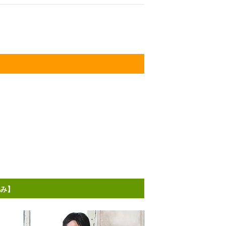
済み】
。