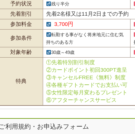
予約状況
残り半分
先着割引
先着2名様又は11月2日までの予約
参加料金
3,700円
転勤する事がなく将来地元に住む気
参加条件
持ちのある方
対象年齢
30歳～49歳
①先着特別割引制度
②カードポイント初回300PT進呈
③キャンセルFREE《無料》制度
特典
④各種ギフトカードでお支払い可
⑤女性限定毎月変わるプレゼント
⑥アフターチャンスサービス
ご利用規約・お申込みフォーム