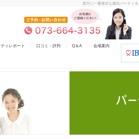
貴方に一番身近な婚活パーティ＆
ーティレポート
口コミ・評判
Q＆A
会場案内