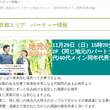
ーティー情報
»
F《同じ地元のパートナーと出会いたい♪》《30代/40代メイン同年代男女編》
京都エリア パーティー情報
11月29日（日）15時
2F《同じ地元のパート
代/40代メイン同年代
やっぱり将来住む場所って大事ですよね。
転勤のある仕事で単身赴任等になる可能性のあるお相手より
同じ場所にずっと住み続ける安定した職業のお相手
また実家の近くは安心しますよね。
更に、同じ思いの地元の人同士のカップルですからその後疎遠になる事
実際、成婚まで進まれた方からの感謝の報告等多く頂いてます。