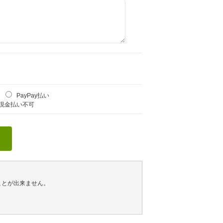
PayPay払い
現金払い不可
ことが出来ません。
。