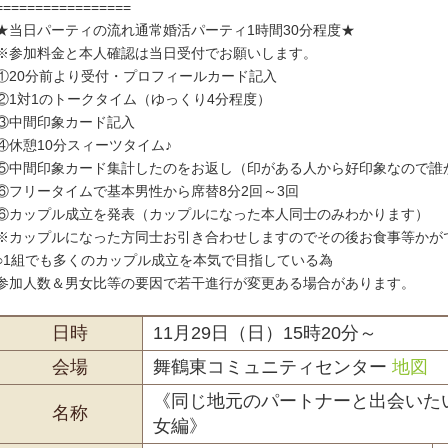
=================
★当日パーティの流れ通常婚活パーティ1時間30分程度★
※参加料金と本人確認は当日受付でお願いします。
①20分前より受付・プロフィールカード記入
②1対1のトークタイム（ゆっくり4分程度）
③中間印象カード記入
④休憩10分スィーツタイム♪
⑤中間印象カード集計したのをお返し（印がある人から好印象なので誰
⑥フリータイムで基本男性から席替8分2回～3回
⑥カップル成立を発表（カップルになった本人同士のみわかります）
※カップルになった方同士お引き合わせしますのでその後お食事等かが
○1組でも多くのカップル成立を本気で目指している為
参加人数＆男女比等の要因で若干進行が変更ある場合があります。
日時
11月29日（日）15時20分～
会場
舞鶴東コミュニティセンター
地図
《同じ地元のパートナーと出会いたい
名称
女編》