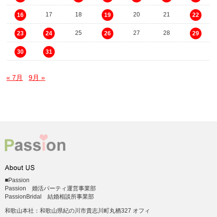
17
18
20
21
16
19
22
25
27
28
23
24
26
29
30
31
« 7月
9月 »
■Passion
Passion 婚活パーティ運営事業部
PassionBridal 結婚相談所事業部
和歌山本社：和歌山県紀の川市貴志川町丸栖327 オフィ