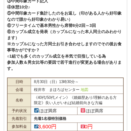
③中間印象カード記入
④休憩10分♪
⑤中間印象カード集計したのをお返し（印がある人から好印象
なので誰から好印象かわかり易い）
⑥フリータイムで基本男性から席替8分2回～3回
⑥カップル成立を発表（カップルになった本人同士のみわかり
ます）
※カップルになった方同士お引き合わせしますのでその後お食
事等かがですか？
○1組でも多くのカップル成立を本気で目指している為
参加人数＆男女比等の要因で若干進行が変更ある場合がありま
す。
日時
8月30日（日）13時30分～
会場
桜井市 まほろばセンター
地図
《40代/50代メイン》《婚姻歴あり/理解のある方
名称
限定》良い人がいれば結婚前向きな方編
ほぼ満席
ほぼ満席
予約状況
先着割引
先着1名様特別価格
3,600円
0円
参加料金