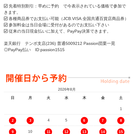
先着特別割引：早めに予約 で今表示されている価格で参加で
きます。
各種商品券でお支払い可能（JCB.VISA.全国共通百貨店商品券）
参加料金は当日会場に受付があるのでお支払い下さい
従来の当日現金払いに加えて、PayPay決算できます。
楽天銀行 テンポ支店(236) 普通5009212 Passion団栗一晃
◎PayPay払い ID:passion1515
2026年8月
日
月
火
水
木
金
土
1
4
5
2
3
6
7
8
10
9
11
12
13
14
15