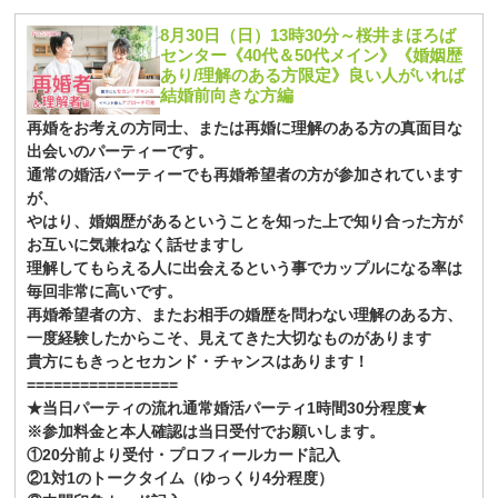
8月30日（日）13時30分～桜井まほろば
センター《40代＆50代メイン》《婚姻歴
あり/理解のある方限定》良い人がいれば
結婚前向きな方編
再婚をお考えの方同士、または再婚に理解のある方の真面目な
出会いのパーティーです。
通常の婚活パーティーでも再婚希望者の方が参加されています
が、
やはり、婚姻歴があるということを知った上で知り合った方が
お互いに気兼ねなく話せますし
理解してもらえる人に出会えるという事でカップルになる率は
毎回非常に高いです。
再婚希望者の方、またお相手の婚歴を問わない理解のある方、
一度経験したからこそ、見えてきた大切なものがあります
貴方にもきっとセカンド・チャンスはあります！
=================
★当日パーティの流れ通常婚活パーティ1時間30分程度★
※参加料金と本人確認は当日受付でお願いします。
①20分前より受付・プロフィールカード記入
②1対1のトークタイム（ゆっくり4分程度）