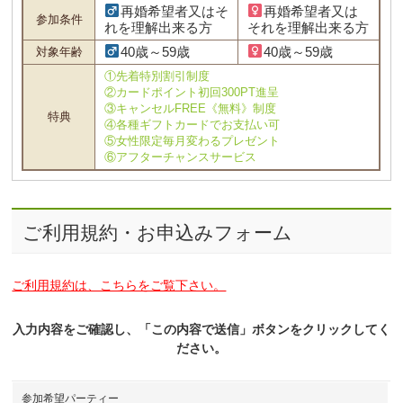
再婚希望者又はそ
再婚希望者又は
参加条件
れを理解出来る方
それを理解出来る方
40歳～59歳
40歳～59歳
対象年齢
①先着特別割引制度
②カードポイント初回300PT進呈
③キャンセルFREE《無料》制度
特典
④各種ギフトカードでお支払い可
⑤女性限定毎月変わるプレゼント
⑥アフターチャンスサービス
ご利用規約・お申込みフォーム
ご利用規約は、こちらをご覧下さい。
入力内容をご確認し、「この内容で送信」ボタンをクリックしてく
ださい。
参加希望パーティー