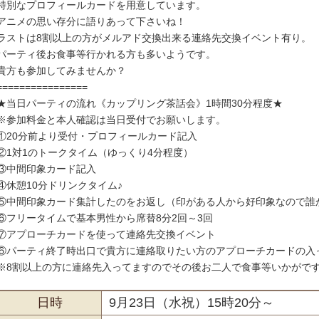
特別なプロフィールカードを用意しています。
アニメの思い存分に語りあって下さいね！
ラストは8割以上の方がメルアド交換出来る連絡先交換イベント有り。
パーティ後お食事等行かれる方も多いようです。
貴方も参加してみませんか？
================
★当日パーティの流れ《カップリング茶話会》1時間30分程度★
※参加料金と本人確認は当日受付でお願いします。
①20分前より受付・プロフィールカード記入
②1対1のトークタイム（ゆっくり4分程度）
③中間印象カード記入
④休憩10分ドリンクタイム♪
⑤中間印象カード集計したのをお返し（印がある人から好印象なので誰
⑥フリータイムで基本男性から席替8分2回～3回
⑦アプローチカードを使って連絡先交換イベント
⑥パーティ終了時出口で貴方に連絡取りたい方のアプローチカードの入
※8割以上の方に連絡先入ってますのでその後お二人で食事等いかがで
日時
9月23日（水祝）15時20分～