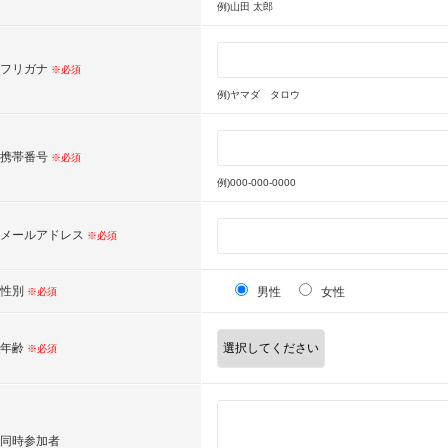
例)山田 太郎
フリガナ
※必須
例)ヤマダ タロウ
携帯番号
※必須
例)000-000-0000
メールアドレス
※必須
性別
男性
女性
※必須
年齢
※必須
同時参加者