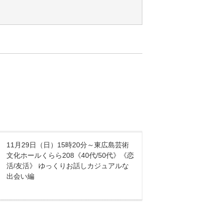
。
11月29日（日）15時20分～東広島芸術
文化ホールくらら208《40代/50代》《恋
活/友活》 ゆっくりお話しカジュアルな
出会い編