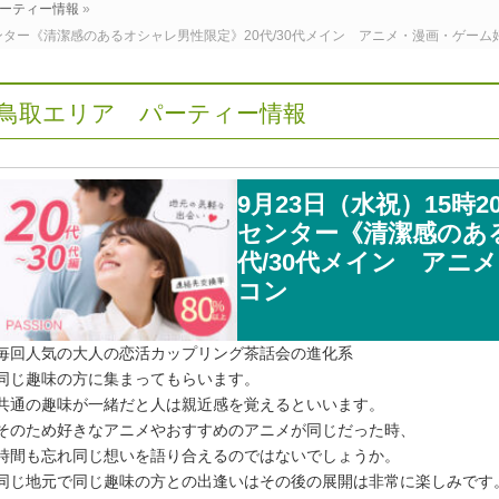
ーティー情報
»
センター《清潔感のあるオシャレ男性限定》20代/30代メイン アニメ・漫画・ゲー
鳥取エリア パーティー情報
9月23日（水祝）15時
センター《清潔感のあ
代/30代メイン アニ
コン
毎回人気の大人の恋活カップリング茶話会の進化系
同じ趣味の方に集まってもらいます。
共通の趣味が一緒だと人は親近感を覚えるといいます。
そのため好きなアニメやおすすめのアニメが同じだった時、
時間も忘れ同じ想いを語り合えるのではないでしょうか。
同じ地元で同じ趣味の方との出逢いはその後の展開は非常に楽しみです