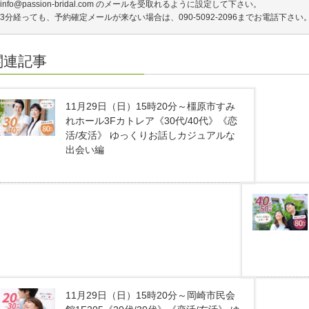
info@passion-bridal.com のメールを受取れるように設定して下さい。
3分経っても、予約確定メールが来ない場合は、090-5092-2096までお電話下さい
関連記事
11月29日（日）15時20分～橿原市すみ
れホール3Fカトレア《30代/40代》《恋
活/友活》 ゆっくりお話しカジュアルな
出会い編
11月29日（日）15時20分～岡崎市民会