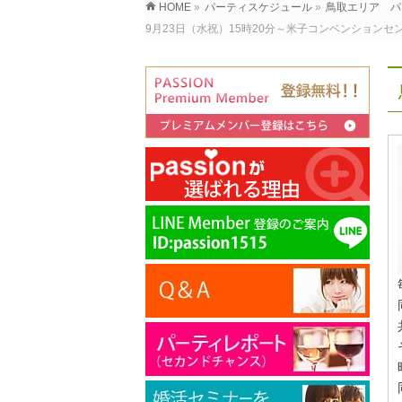
HOME
»
パーティスケジュール
»
鳥取エリア パ
9月23日（水祝）15時20分～米子コンベンション