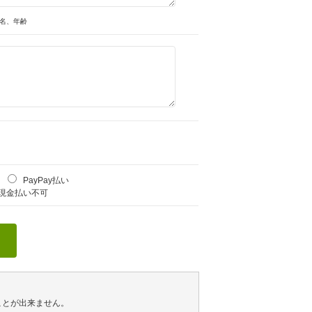
名、年齢
PayPay払い
現金払い不可
ことが出来ません。