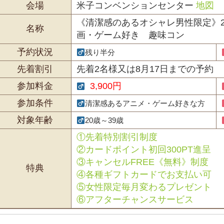
会場
米子コンベンションセンター
地図
《清潔感のあるオシャレ男性限定》2
名称
画・ゲーム好き 趣味コン
予約状況
残り半分
先着割引
先着2名様又は8月17日までの予約
参加料金
3,900円
参加条件
清潔感あるアニメ・ゲーム好きな方
対象年齢
20歳～39歳
①先着特別割引制度
②カードポイント初回300PT進呈
③キャンセルFREE《無料》制度
特典
④各種ギフトカードでお支払い可
⑤女性限定毎月変わるプレゼント
⑥アフターチャンスサービス