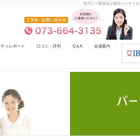
貴方に一番身近な婚活パーティ＆
ーティレポート
口コミ・評判
Q＆A
会場案内