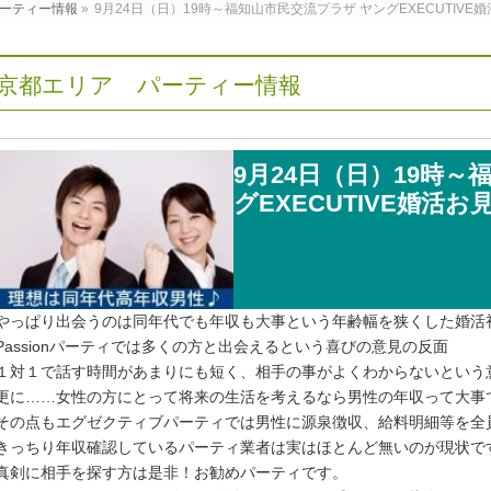
ーティー情報
»
9月24日（日）19時～福知山市民交流プラザ ヤングEXECUTIV
京都エリア パーティー情報
9月24日（日）19時
グEXECUTIVE婚活
やっぱり出会うのは同年代でも年収も大事という年齢幅を狭くした婚活
Passionパーティでは多くの方と出会えるという喜びの意見の反面
１対１で話す時間があまりにも短く、相手の事がよくわからないという
更に……女性の方にとって将来の生活を考えるなら男性の年収って大事
その点もエグゼクティブパーティでは男性に源泉徴収、給料明細等を全
きっちり年収確認しているパーティ業者は実はほとんど無いのが現状で
真剣に相手を探す方は是非！お勧めパーティです。