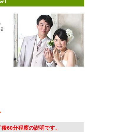
済み】
。
済
了後60分程度の説明です。