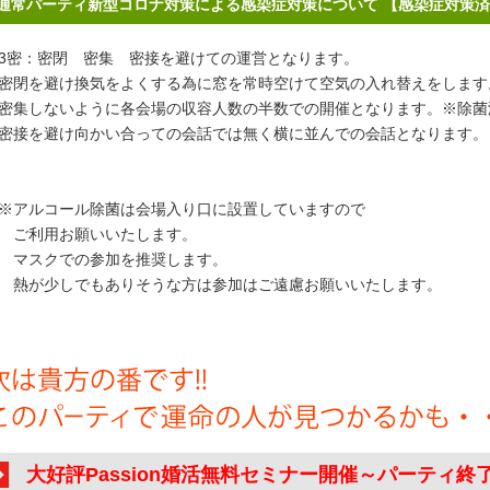
通常パーティ新型コロナ対策による感染症対策について 【感染症対策
密：密閉 密集 密接を避けての運営となります。
閉を避け換気をよくする為に窓を常時空けて空気の入れ替えをします
集しないように各会場の収容人数の半数での開催となります。※除菌
接を避け向かい合っての会話では無く横に並んでの会話となります。
アルコール除菌は会場入り口に設置していますので
ご利用お願いいたします。
スクでの参加を推奨します。
が少しでもありそうな方は参加はご遠慮お願いいたします。
大好評Passion婚活無料セミナー開催～パーティ終