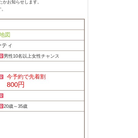
たかお知らせします。
す。
地図
ーティ
男性10名以上女性チャンス
今予約で先着割
800円
20歳～35歳