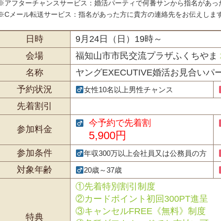
※アフターチャンスサービス：婚活パーティで何番サンから指名があっ
※Cメール転送サービス：指名があった方に貴方の連絡先をお伝えしま
日時
9月24日（日）19時～
会場
福知山市市民交流プラザふくちやま
名称
ヤングEXECUTIVE婚活お見合いパ
予約状況
女性10名以上男性チャンス
先着割引
今予約で先着割
参加料金
5,900円
参加条件
年収300万以上会社員又は公務員の方
対象年齢
20歳～37歳
①先着特別割引制度
②カードポイント初回300PT進呈
③キャンセルFREE《無料》制度
特典