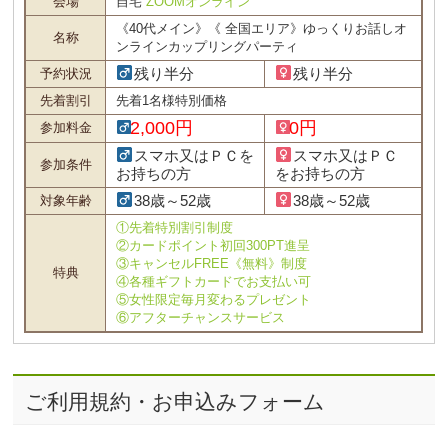
会場
自宅
ZOOMオンライン
《40代メイン》《 全国エリア》ゆっくりお話しオ
名称
ンラインカップリングパーティ
残り半分
残り半分
予約状況
先着割引
先着1名様特別価格
2,000円
0円
参加料金
スマホ又はＰＣを
スマホ又はＰＣ
参加条件
お持ちの方
をお持ちの方
38歳～52歳
38歳～52歳
対象年齢
①先着特別割引制度
②カードポイント初回300PT進呈
③キャンセルFREE《無料》制度
特典
④各種ギフトカードでお支払い可
⑤女性限定毎月変わるプレゼント
⑥アフターチャンスサービス
ご利用規約・お申込みフォーム