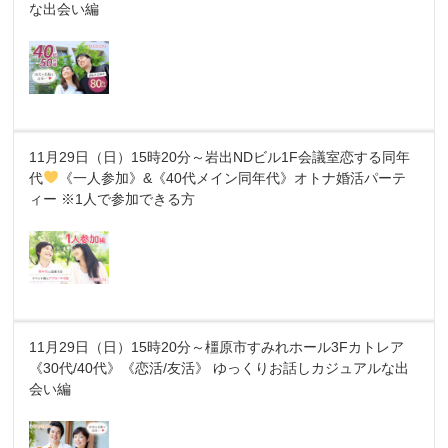
な出会い編
11月29日（日）15時20分～岩出NDビル1F会議室恋する同年
代
《一人参加》&《40代メイン同年代》オトナ婚活パーテ
ィー ※1人で参加できる方
11月29日（日）15時20分～橿原市すみれホール3Fカトレア
《30代/40代》《恋活/友活》 ゆっくりお話しカジュアルな出
会い編