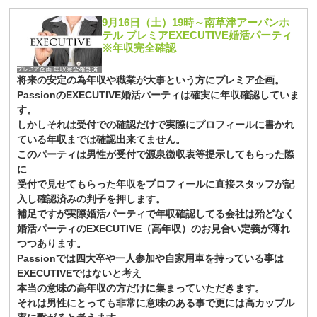
9月16日（土）19時～南草津アーバンホ
テル プレミアEXECUTIVE婚活パーティ
※年収完全確認
将来の安定の為年収や職業が大事という方にプレミア企画。
PassionのEXECUTIVE婚活パーティは確実に年収確認していま
す。
しかしそれは受付での確認だけで実際にプロフィールに書かれ
ている年収までは確認出来てません。
このパーティは男性が受付で源泉徴収表等提示してもらった際
に
受付で見せてもらった年収をプロフィールに直接スタッフが記
入し確認済みの判子を押します。
補足ですが実際婚活パーティで年収確認してる会社は殆どなく
婚活パーティのEXECUTIVE（高年収）のお見合い定義が薄れ
つつあります。
Passionでは四大卒や一人参加や自家用車を持っている事は
EXECUTIVEではないと考え
本当の意味の高年収の方だけに集まっていただきます。
それは男性にとっても非常に意味のある事で更には高カップル