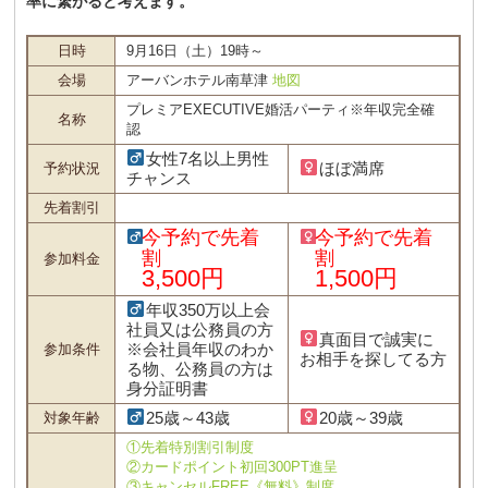
率に繋がると考えます。
日時
9月16日（土）19時～
会場
アーバンホテル南草津
地図
プレミアEXECUTIVE婚活パーティ※年収完全確
名称
認
女性7名以上男性
ほぼ満席
予約状況
チャンス
先着割引
今予約で先着
今予約で先着
割
割
参加料金
3,500円
1,500円
年収350万以上会
社員又は公務員の方
真面目で誠実に
※会社員年収のわか
参加条件
お相手を探してる方
る物、公務員の方は
身分証明書
25歳～43歳
20歳～39歳
対象年齢
①先着特別割引制度
②カードポイント初回300PT進呈
③キャンセルFREE《無料》制度