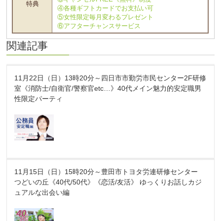
特典
④各種ギフトカードでお支払い可
⑤女性限定毎月変わるプレゼント
⑥アフターチャンスサービス
関連記事
11月22日（日）13時20分～四日市市勤労市民センター2F研修
室《消防士/自衛官/警察官etc…》40代メイン魅力的安定職男
性限定パーティ
11月15日（日）15時20分～豊田市トヨタ労連研修センター
つどいの丘《40代/50代》《恋活/友活》 ゆっくりお話しカジ
ュアルな出会い編