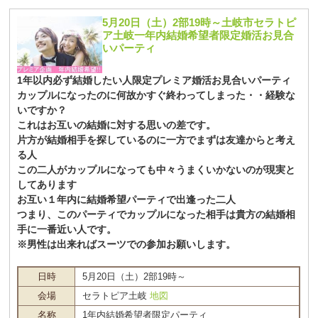
5月20日（土）2部19時～土岐市セラトピ
ア土岐一年内結婚希望者限定婚活お見合
いパーティ
1年以内必ず結婚したい人限定プレミア婚活お見合いパーティ
カップルになったのに何故かすぐ終わってしまった・・経験な
いですか？
これはお互いの結婚に対する思いの差です。
片方が結婚相手を探しているのに一方でまずは友達からと考え
る人
この二人がカップルになっても中々うまくいかないのが現実と
してあります
お互い１年内に結婚希望パーティで出逢った二人
つまり、このパーティでカップルになった相手は貴方の結婚相
手に一番近い人です。
※男性は出来ればスーツでの参加お願いします。
日時
5月20日（土）2部19時～
会場
セラトピア土岐
地図
名称
1年内結婚希望者限定パーティ