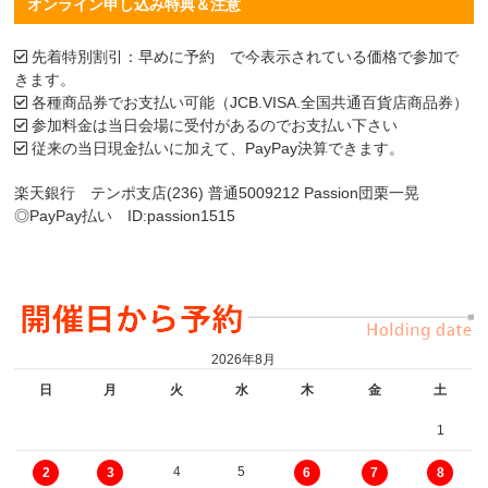
オンライン申し込み特典＆注意
先着特別割引：早めに予約 で今表示されている価格で参加で
きます。
各種商品券でお支払い可能（JCB.VISA.全国共通百貨店商品券）
参加料金は当日会場に受付があるのでお支払い下さい
従来の当日現金払いに加えて、PayPay決算できます。
楽天銀行 テンポ支店(236) 普通5009212 Passion団栗一晃
◎PayPay払い ID:passion1515
2026年8月
日
月
火
水
木
金
土
1
4
5
2
3
6
7
8