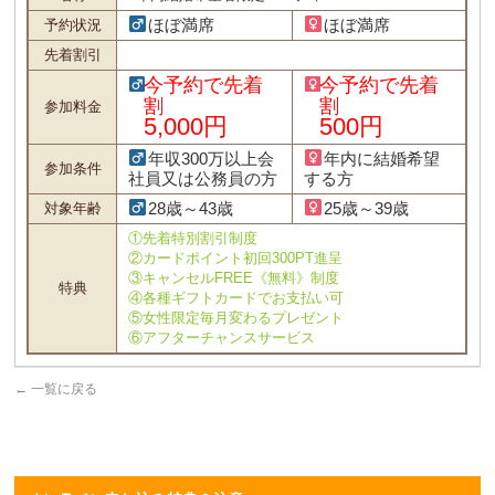
ほぼ満席
ほぼ満席
予約状況
先着割引
今予約で先着
今予約で先着
割
割
参加料金
5,000円
500円
年収300万以上会
年内に結婚希望
参加条件
社員又は公務員の方
する方
28歳～43歳
25歳～39歳
対象年齢
①先着特別割引制度
②カードポイント初回300PT進呈
③キャンセルFREE《無料》制度
特典
④各種ギフトカードでお支払い可
⑤女性限定毎月変わるプレゼント
⑥アフターチャンスサービス
←
一覧に戻る