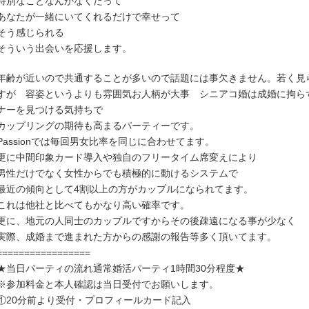
特別なことなんかなくたって
あなたが一緒にいてくれるだけで幸せって
そう感じられる
そういう出会いを応援します。
年齢が近いので共通することが多いので話題には事欠きません。若く見
すが 容姿というよりも雰囲気お人柄が大事 シニアコ婚は成婚に拘ら
ナーを見つける気持ちで
カップリングの期待も高まるパーティーです。
Passionでは毎回男女比率を同じに合わせてます。
更に中間印象カード導入や独自のフリータイム席変えにより
男性だけでなく女性からでも積極的に動けるシステムで
最近の傾向として4割以上の方がカップルになられてます。
これは他社と比べてもかなり高い確率です。
更に、地元の人同士のカップルですからその後疎遠になる事が少なく
実際、成婚まで進まれた方からの感謝の報告等多く頂いてます。
=================
★当日パーティの流れ通常婚活パーティ1時間30分程度★
※参加料金と本人確認は当日受付でお願いします。
①20分前より受付・プロフィールカード記入