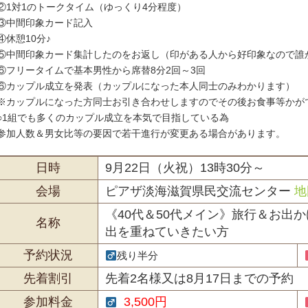
②1対1のトークタイム（ゆっくり4分程度）
③中間印象カード記入
④休憩10分♪
⑤中間印象カード集計したのをお返し（印がある人から好印象なので誰
⑥フリータイムで基本男性から席替8分2回～3回
⑥カップル成立を発表（カップルになった本人同士のみわかります）
※カップルになった方同士お引き合わせしますのでその後お食事等かが
○1組でも多くのカップル成立を本気で目指している為
参加人数＆男女比等の要因で若干進行が変更ある場合があります。
日時
9月22日（火祝）13時30分～
会場
ピアザ淡海滋賀県民交流センター
地
《40代＆50代メイン》旅行＆お出
名称
出を重ねていきたい方
予約状況
残り半分
先着割引
先着2名様又は8月17日までの予約
参加料金
3,500円