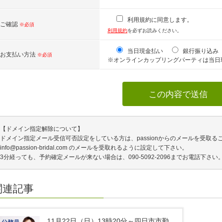
利用規約に同意します。
ご確認
※必須
利用規約
を必ずお読みください。
当日現金払い
銀行振り込み
お支払い方法
※必須
※オンラインカップリングパーティは当日
【ドメイン指定解除について】
ドメイン指定メール受信可否設定をしている方は、passionからのメールを受取る
info@passion-bridal.com のメールを受取れるように設定して下さい。
3分経っても、予約確定メールが来ない場合は、090-5092-2096までお電話下さい
関連記事
11月22日（日）13時20分～四日市市勤