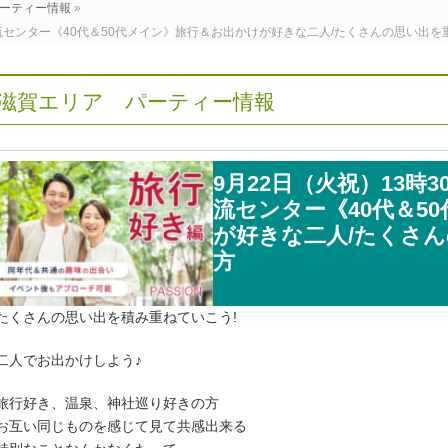
ーティー情報
»
交流センター《40代＆50代メイン》旅行＆お出かけが好きな二人/たくさんの思い出
滋賀エリア パーティー情報
9月22日（火祝）13時
流センター《40代＆5
が好きな二人/たくさ
方
たくさんの思い出を積み重ねていこう!
二人でお出かけしよう♪
旅行好き、温泉、神社巡り好きの方
お互い同じものを感じて見て共感出来る