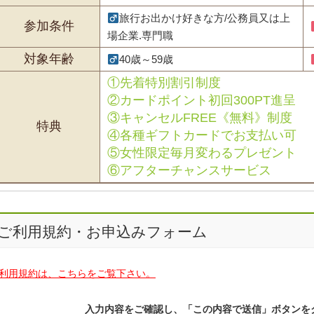
旅行お出かけ好きな方/公務員又は上
参加条件
場企業.専門職
対象年齢
40歳～59歳
①先着特別割引制度
②カードポイント初回300PT進呈
③キャンセルFREE《無料》制度
特典
④各種ギフトカードでお支払い可
⑤女性限定毎月変わるプレゼント
⑥アフターチャンスサービス
ご利用規約・お申込みフォーム
利用規約は、こちらをご覧下さい。
入力内容をご確認し、「この内容で送信」ボタンを