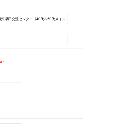
します
。