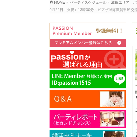
HOME
»
パーティスケジュール
»
滋賀エリア パ
9月22日（火祝）13時30分～ピアザ淡海滋賀県民