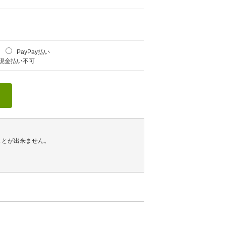
PayPay払い
現金払い不可
ことが出来ません。
。