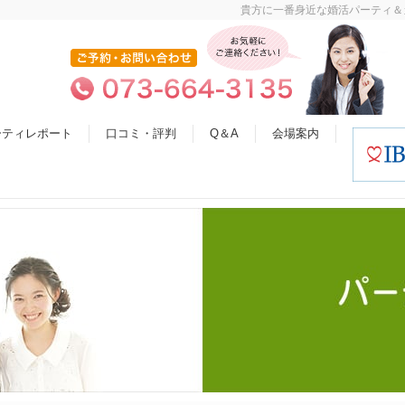
貴方に一番身近な婚活パーティ＆
ーティレポート
口コミ・評判
Q＆A
会場案内