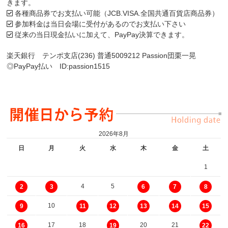
きます。
各種商品券でお支払い可能（JCB.VISA.全国共通百貨店商品券）
参加料金は当日会場に受付があるのでお支払い下さい
従来の当日現金払いに加えて、PayPay決算できます。
楽天銀行 テンポ支店(236) 普通5009212 Passion団栗一晃
◎PayPay払い ID:passion1515
2026年8月
日
月
火
水
木
金
土
1
4
5
2
3
6
7
8
10
9
11
12
13
14
15
17
18
20
21
16
19
22