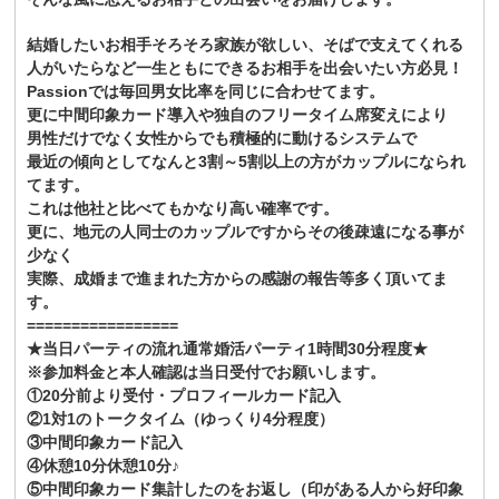
結婚したいお相手そろそろ家族が欲しい、そばで支えてくれる
人がいたらなど一生ともにできるお相手を出会いたい方必見！
Passionでは毎回男女比率を同じに合わせてます。
更に中間印象カード導入や独自のフリータイム席変えにより
男性だけでなく女性からでも積極的に動けるシステムで
最近の傾向としてなんと3割～5割以上の方がカップルになられ
てます。
これは他社と比べてもかなり高い確率です。
更に、地元の人同士のカップルですからその後疎遠になる事が
少なく
実際、成婚まで進まれた方からの感謝の報告等多く頂いてま
す。
=================
★当日パーティの流れ通常婚活パーティ1時間30分程度★
※参加料金と本人確認は当日受付でお願いします。
①20分前より受付・プロフィールカード記入
②1対1のトークタイム（ゆっくり4分程度）
③中間印象カード記入
④休憩10分休憩10分♪
⑤中間印象カード集計したのをお返し（印がある人から好印象