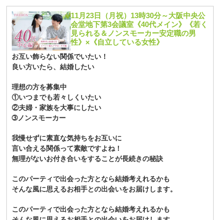
11月23日（月祝）13時30分～大阪中央公
会堂地下第3会議室《40代メイン》《若く
見られる＆ノンスモーカー安定職の男
性》×《自立している女性》
お互い飾らない関係でいたい！
良い方いたら、結婚したい
理想の方を募集中
①いつまでも若々しくいたい
②夫婦・家族を大事にしたい
➂ノンスモーカー
我慢せずに素直な気持ちをお互いに
言い合える関係って素敵ですよね！
無理がないお付き合いをすることが長続きの秘訣
このパーティで出会った方となら結婚考えれるかも
そんな風に思えるお相手との出会いをお届けします。
このパーティで出会った方となら結婚考えれるかも
そんな風に思えるお相手との出会いをお届けします。