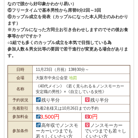
なので誰から好印象かわかり易い）
⑥フリータイムで基本男性から席替8分2回～3回
⑥カップル成立を発表（カップルになった本人同士のみわかり
ます）
※カップルになった方同士お引き合わせしますのでその後お食
事等かがですか？
○1組でも多くのカップル成立を本気で目指している為
参加人数＆男女比等の要因で若干進行が変更ある場合がありま
す。
日時
11月23日（月祝）13時30分～
会場
大阪市中央公会堂
地図
《40代メイン》《若く見られる＆ノンスモーカー
名称
安定職の男性》×《自立している女性》
残り半分
残り半分
予約状況
先着割引
先着2名様又は10月26日までの予約
3,500円
0円
参加料金
高年収でノンスモ
ノンスモーカー
ーカーいつまでも
でいつまでも若々し
参加条件
若々しくいたい方
くいたい方