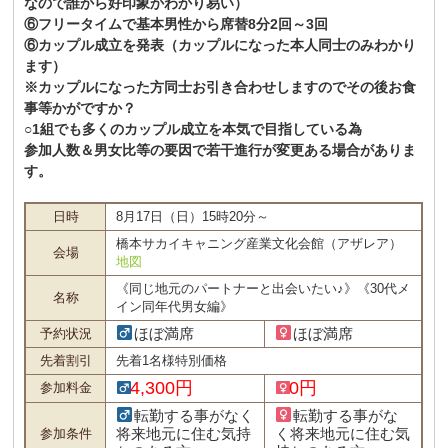
なので誰から好印象かわかり易い）
⑥フリータイムで基本男性から席替8分2回～3回
⑥カップル成立を発表（カップルになった本人同士のみわかり
ます）
※カップルになった方同士お引き合わせしますのでその後お食
事等かがですか？
○1組でも多くのカップル成立を本気で目指している為
参加人数＆男女比等の要因で若干進行が変更ある場合がありま
す。
日時
8月17日（日）15時20分～
橋本サカイキャニング産業文化会館（アザレア）
会場
地図
《同じ地元のパートナーと出会いたい♪》《30代メ
名称
イン同年代男女編》
ほぼ満席
ほぼ満席
予約状況
先着割引
先着1名様特別価格
4,300円
0円
参加料金
転勤する事がなく
転勤する事がな
将来地元に住む気持
く将来地元に住む気
参加条件