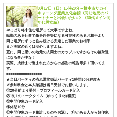
8月17日（日）15時20分～橋本市サカイ
キャニング産業文化会館《同じ地元のパ
ートナーと出会いたい♪》《30代メイン同
年代男女編》
やっぱり将来住む場所って大事ですよね。
転勤のある仕事で単身赴任等になる可能性のあるお相手より
同じ場所にずっと住み続ける安定した職業のお相手
また実家の近くは安心しますよね。
更に、同じ思いの地元の人同士のカップルですからその後疎遠
になる事が少なく
実際、成婚まで進まれた方からの感謝の報告等多く頂いてま
す。
=================
★当日パーティの流れ通常婚活パーティ1時間30分程度★
※参加料金と本人確認は当日受付でお願いします。
①20分前より受付・プロフィールカード記入
②1対1のトークタイム（ゆっくり4分程度）
③中間印象カード記入
④休憩10分
⑤中間印象カード集計したのをお返し（印がある人から好印象