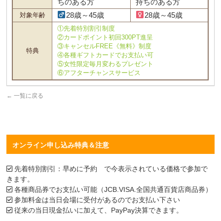
ちのある方
持ちのある方
28歳～45歳
28歳～45歳
対象年齢
①先着特別割引制度
②カードポイント初回300PT進呈
③キャンセルFREE《無料》制度
特典
④各種ギフトカードでお支払い可
⑤女性限定毎月変わるプレゼント
⑥アフターチャンスサービス
←
一覧に戻る
オンライン申し込み特典＆注意
先着特別割引：早めに予約 で今表示されている価格で参加で
きます。
各種商品券でお支払い可能（JCB.VISA.全国共通百貨店商品券）
参加料金は当日会場に受付があるのでお支払い下さい
従来の当日現金払いに加えて、PayPay決算できます。