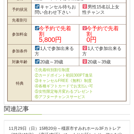
キャンセル待ちお
男性15名以上女
予約状況
問い合わせ下さい
性チャンス
先着割引
今予約で先着
今予約で先着
割
割
参加料金
5,800円
0円
1人で参加出来る
1人で参加出来る
参加条件
方
方
20歳～39歳
20歳～39歳
対象年齢
①先着特別割引制度
②カードポイント初回300PT進呈
③キャンセルFREE《無料》制度
特典
④各種ギフトカードでお支払い可
⑤女性限定毎月変わるプレゼント
⑥アフターチャンスサービス
関連記事
11月29日（日）15時20分～橿原市すみれホール3Fカトレア