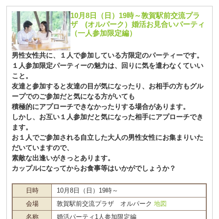
10月8日（日）19時～敦賀駅前交流プラ
ザ (オルパーク）婚活お見合いパーティ
（一人参加限定編）
男性女性共に、１人で参加している方限定のパーティーです。
１人参加限定パーティーの魅力は、回りに気を遣わなくていい
こと。
友達と参加すると友達の目が気になったり、お相手の方もグル
ープでのご参加だと気になる方がいても
積極的にアプローチできなかったりする場合があります。
しかし、お互い１人参加だと気になった相手にアプローチでき
ます。
お１人でご参加される自立した大人の男性女性にお集まりいた
だいていますので、
素敵な出逢いがきっとあります。
カップルになってからお食事等はいかがでしょうか？
日時
10月8日（日）19時～
会場
敦賀駅前交流プラザ オルパーク
地図
名称
婚活パーティ1人参加限定編