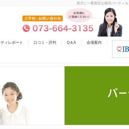
貴方に一番身近な婚活パーティ＆
ーティレポート
口コミ・評判
Q＆A
会場案内