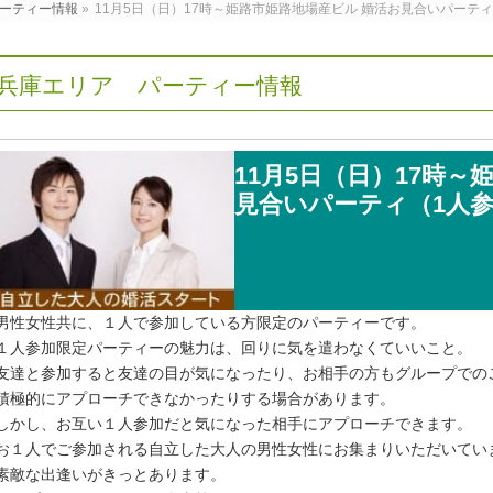
ーティー情報
»
11月5日（日）17時～姫路市姫路地場産ビル 婚活お見合いパーテ
兵庫エリア パーティー情報
11月5日（日）17時
見合いパーティ（1人
男性女性共に、１人で参加している方限定のパーティーです。
１人参加限定パーティーの魅力は、回りに気を遣わなくていいこと。
友達と参加すると友達の目が気になったり、お相手の方もグループでの
積極的にアプローチできなかったりする場合があります。
しかし、お互い１人参加だと気になった相手にアプローチできます。
お１人でご参加される自立した大人の男性女性にお集まりいただいてい
素敵な出逢いがきっとあります。