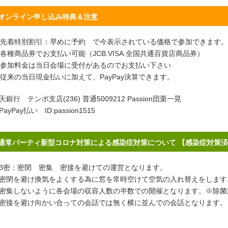
オンライン申し込み特典＆注意
先着特別割引：早めに予約 で今表示されている価格で参加できます。
各種商品券でお支払い可能（JCB.VISA.全国共通百貨店商品券）
参加料金は当日会場に受付があるのでお支払い下さい
従来の当日現金払いに加えて、PayPay決算できます。
天銀行 テンポ支店(236) 普通5009212 Passion団栗一晃
PayPay払い ID:passion1515
通常パーティ新型コロナ対策による感染症対策について 【感染症対策
密：密閉 密集 密接を避けての運営となります。
閉を避け換気をよくする為に窓を常時空けて空気の入れ替えをします
集しないように各会場の収容人数の半数での開催となります。※除菌
接を避け向かい合っての会話では無く横に並んでの会話となります。