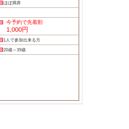
ほぼ満席
今予約で先着割
1,000円
1人で参加出来る方
20歳～39歳