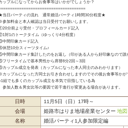
カップルになってからお食事等はいかがでしょうか？
======================================
★当日パーティの流れ 通常婚活パーティ1時間30分程度★
※参加料金と本人確認は当日受付でお願いします。
①20分前より受付・プロフィールカード記入
②1対1のトークタイム（ゆっくり4分程度）
③中間印象カード記入
④休憩10分スィーツタイム♪
⑤中間印象カード集計したのをお返し（印がある人から好印象なので誰
⑥フリータイムで基本男性から席替8分2回～3回
⑥カップル成立を発表（カップルになった本人同士のみわかります）
※カップルになった方同士お引き合わせしますのでその後お食事等かが
○1組でも多くのカップル成立を本気で目指している為
参加人数＆男女比等の要因で若干進行が変更ある場合があります。
日時
11月5日（日）17時～
会場
姫路市はりま地場産業センター
地図
名称
婚活パーティ1人参加限定編