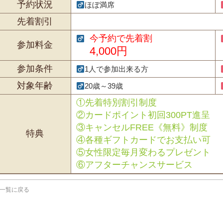
予約状況
ほぼ満席
先着割引
今予約で先着割
参加料金
4,000円
参加条件
1人で参加出来る方
対象年齢
20歳～39歳
①先着特別割引制度
②カードポイント初回300PT進呈
③キャンセルFREE《無料》制度
特典
④各種ギフトカードでお支払い可
⑤女性限定毎月変わるプレゼント
⑥アフターチャンスサービス
一覧に戻る