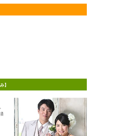
済み】
。
済