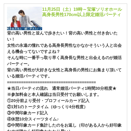
11月25日（土）19時～宝塚ソリオホール
高身長男性170cm以上限定婚活パーティ
背の高い男性と並んで歩きたい！背の高い男性と付き合いた
い！
女性の永遠の憧れである高身長男性なかなかそういう人と出会
える機会ってないですよね？
そんな時に一番手っ取り早く高身長な男性と出会えるのが婚活
パーティー。
背の高い男性が大好きな女性と高身長の男性にお集まり頂いて
いる婚活パーティです。
======================================
★当日パーティの流れ 通常婚活パーティ1時間30分程度★
※参加料金と本人確認は当日受付でお願いします。
①20分前より受付・プロフィールカード記入
②1対1のトークタイム（ゆっくり4分程度）
③中間印象カード記入
④休憩10分スィーツタイム♪
⑤中間印象カード集計したのをお返し（印がある人から好印象