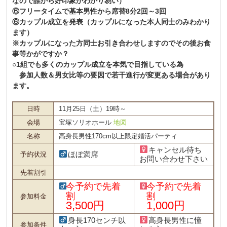
なので誰から好印象かわかり易い）
⑥フリータイムで基本男性から席替8分2回～3回
⑥カップル成立を発表（カップルになった本人同士のみわかり
ます）
※カップルになった方同士お引き合わせしますのでその後お食
事等かがですか？
○1組でも多くのカップル成立を本気で目指している為
参加人数＆男女比等の要因で若干進行が変更ある場合があり
ます。
日時
11月25日（土）19時～
会場
宝塚ソリオホール
地図
名称
高身長男性170cm以上限定婚活パーティ
キャンセル待ち
ほぼ満席
予約状況
お問い合わせ下さい
先着割引
今予約で先着
今予約で先着
割
割
参加料金
3,500円
1,000円
身長170センチ以
高身長男性に憧
参加条件