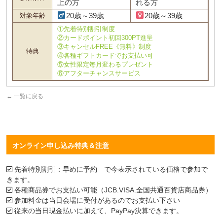
上の方
れる方
20歳～39歳
20歳～39歳
対象年齢
①先着特別割引制度
②カードポイント初回300PT進呈
③キャンセルFREE《無料》制度
特典
④各種ギフトカードでお支払い可
⑤女性限定毎月変わるプレゼント
⑥アフターチャンスサービス
←
一覧に戻る
オンライン申し込み特典＆注意
先着特別割引：早めに予約 で今表示されている価格で参加で
きます。
各種商品券でお支払い可能（JCB.VISA.全国共通百貨店商品券）
参加料金は当日会場に受付があるのでお支払い下さい
従来の当日現金払いに加えて、PayPay決算できます。