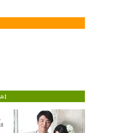
済み】
。
済