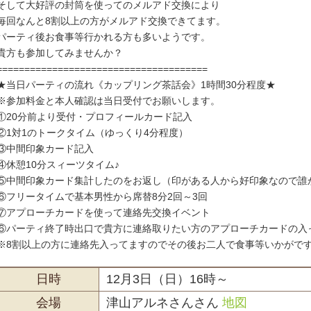
そして大好評の封筒を使ってのメルアド交換により
毎回なんと8割以上の方がメルアド交換できてます。
パーティ後お食事等行かれる方も多いようです。
貴方も参加してみませんか？
======================================
★当日パーティの流れ《カップリング茶話会》1時間30分程度★
※参加料金と本人確認は当日受付でお願いします。
①20分前より受付・プロフィールカード記入
②1対1のトークタイム（ゆっくり4分程度）
③中間印象カード記入
④休憩10分スィーツタイム♪
⑤中間印象カード集計したのをお返し（印がある人から好印象なので誰
⑥フリータイムで基本男性から席替8分2回～3回
⑦アプローチカードを使って連絡先交換イベント
⑥パーティ終了時出口で貴方に連絡取りたい方のアプローチカードの入
※8割以上の方に連絡先入ってますのでその後お二人で食事等いかがで
日時
12月3日（日）16時～
会場
津山アルネさんさん
地図