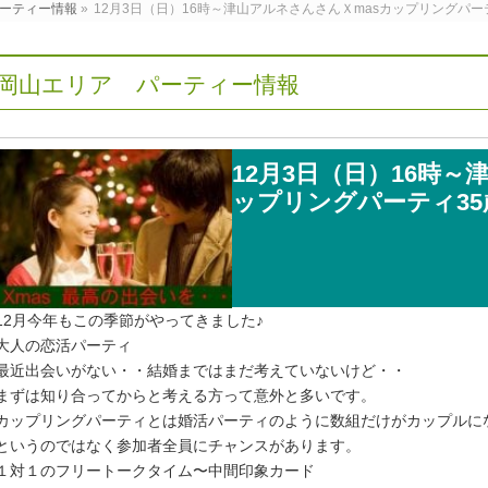
ーティー情報
»
12月3日（日）16時～津山アルネさんさんＸmasカップリングパー
岡山エリア パーティー情報
12月3日（日）16時～
ップリングパーティ35
12月今年もこの季節がやってきました♪
大人の恋活パーティ
最近出会いがない・・結婚まではまだ考えていないけど・・
まずは知り合ってからと考える方って意外と多いです。
カップリングパーティとは婚活パーティのように数組だけがカップルに
というのではなく参加者全員にチャンスがあります。
１対１のフリートークタイム〜中間印象カード