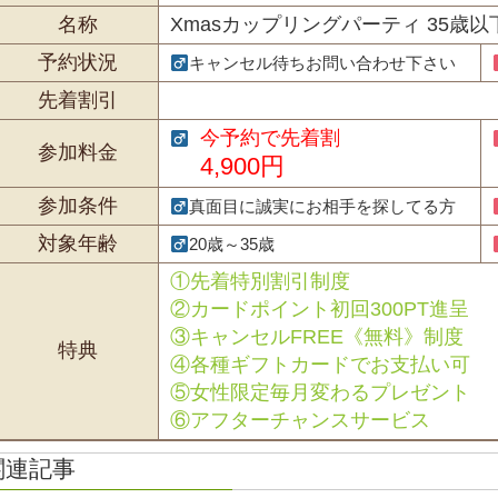
名称
Xmasカップリングパーティ 35歳以
予約状況
キャンセル待ちお問い合わせ下さい
先着割引
今予約で先着割
参加料金
4,900円
参加条件
真面目に誠実にお相手を探してる方
対象年齢
20歳～35歳
①先着特別割引制度
②カードポイント初回300PT進呈
③キャンセルFREE《無料》制度
特典
④各種ギフトカードでお支払い可
⑤女性限定毎月変わるプレゼント
⑥アフターチャンスサービス
関連記事