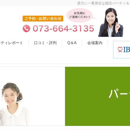
貴方に一番身近な婚活パーティ＆
ーティレポート
口コミ・評判
Q＆A
会場案内