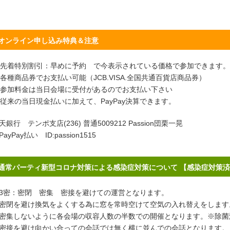
オンライン申し込み特典＆注意
先着特別割引：早めに予約 で今表示されている価格で参加できます。
各種商品券でお支払い可能（JCB.VISA.全国共通百貨店商品券）
参加料金は当日会場に受付があるのでお支払い下さい
従来の当日現金払いに加えて、PayPay決算できます。
天銀行 テンポ支店(236) 普通5009212 Passion団栗一晃
PayPay払い ID:passion1515
通常パーティ新型コロナ対策による感染症対策について 【感染症対策
密：密閉 密集 密接を避けての運営となります。
閉を避け換気をよくする為に窓を常時空けて空気の入れ替えをします
集しないように各会場の収容人数の半数での開催となります。※除菌
接を避け向かい合っての会話では無く横に並んでの会話となります。