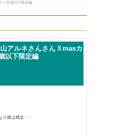
ティ35歳以下限定編
津山アルネさんさんＸmasカ
歳以下限定編
なり後は残念・・