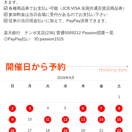
きます。
各種商品券でお支払い可能（JCB.VISA.全国共通百貨店商品券）
参加料金は当日会場に受付があるのでお支払い下さい
従来の当日現金払いに加えて、PayPay決算できます。
楽天銀行 テンポ支店(236) 普通5009212 Passion団栗一晃
◎PayPay払い ID:passion1515
2026年8月
日
月
火
水
木
金
土
1
4
5
2
3
6
7
8
10
9
11
12
13
14
15
17
18
20
21
16
19
22