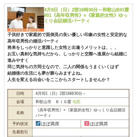
4月9日（日）2部16時30分～和歌山BIG愛
801《高年収男性》×《家庭的女性》ゆっ
くり会話婚活パーティ
子供好きで家庭的で面倒見の良い優しい印象の女性と安定的な
高年収男性の婚活パーティ
将来をしっかりと意識した女性と出逢うメリットは、、、
お互い真剣な気持ちだから、しっかりと交際へ進展から結婚に
進みやすく
同じ気持ちの方同士なので、二人の関係もうまくいくはず
結婚後の生活にも夢が膨らみますよね。
人生を変える出会いをここからスタートしませんか？
日時
4月9日（日）2部16時30分～
会場
和歌山市 ＢＩＧ愛
地図
《高年収男性》×《家庭的女性》ゆっくり会話婚活
名称
パーティ
ほぼ満席
ほぼ満席
予約状況
先着割引