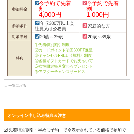
今予約で先着
今予約で先着
割
割
参加料金
4,000円
1,000円
年収300万以上会
家庭的な方
参加条件
社員又は公務員
20歳～39歳
20歳～39歳
対象年齢
①先着特別割引制度
②カードポイント初回300PT進呈
③キャンセルFREE《無料》制度
特典
④各種ギフトカードでお支払い可
⑤女性限定毎月変わるプレゼント
⑥アフターチャンスサービス
←
一覧に戻る
オンライン申し込み特典＆注意
先着特別割引：早めに予約 で今表示されている価格で参加で