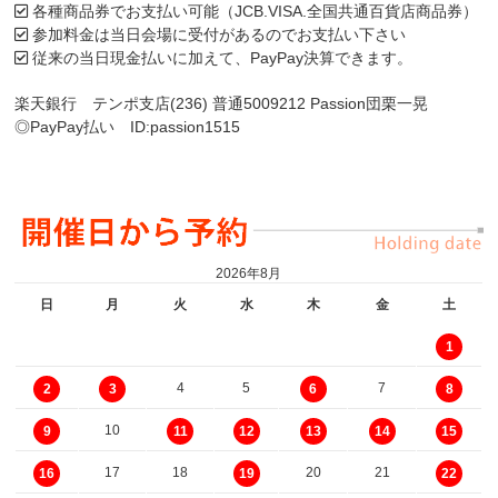
各種商品券でお支払い可能（JCB.VISA.全国共通百貨店商品券）
参加料金は当日会場に受付があるのでお支払い下さい
従来の当日現金払いに加えて、PayPay決算できます。
楽天銀行 テンポ支店(236) 普通5009212 Passion団栗一晃
◎PayPay払い ID:passion1515
2026年8月
日
月
火
水
木
金
土
1
4
5
7
2
3
6
8
10
9
11
12
13
14
15
17
18
20
21
16
19
22