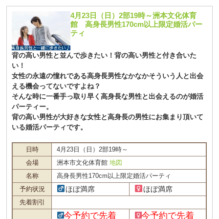
4月23日（日）2部19時～洲本文化体育
館 高身長男性170cm以上限定婚活パー
ティ
背の高い男性と並んで歩きたい！背の高い男性と付き合いた
い！
女性の永遠の憧れである高身長男性なかなかそういう人と出会
える機会ってないですよね？
そんな時に一番手っ取り早く高身長な男性と出会えるのが婚活
パーティー。
背の高い男性が大好きな女性と高身長の男性にお集まり頂いて
いる婚活パーティです。
日時
4月23日（日）2部19時～
会場
洲本市文化体育館
地図
名称
高身長男性170cm以上限定婚活パーティ
ほぼ満席
ほぼ満席
予約状況
先着割引
今予約で先着
今予約で先着