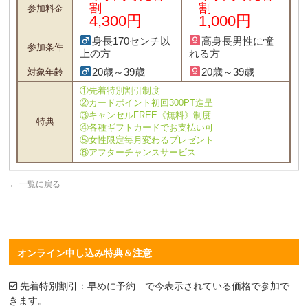
割
割
参加料金
4,300円
1,000円
身長170センチ以
高身長男性に憧
参加条件
上の方
れる方
20歳～39歳
20歳～39歳
対象年齢
①先着特別割引制度
②カードポイント初回300PT進呈
③キャンセルFREE《無料》制度
特典
④各種ギフトカードでお支払い可
⑤女性限定毎月変わるプレゼント
⑥アフターチャンスサービス
←
一覧に戻る
オンライン申し込み特典＆注意
先着特別割引：早めに予約 で今表示されている価格で参加で
きます。